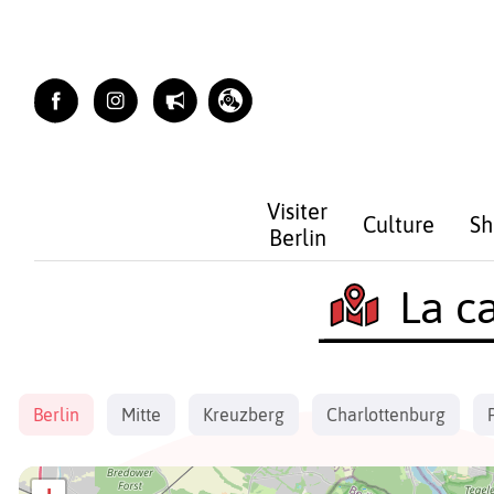
Skip
to
content
Visiter
Culture
Sh
Berlin
La ca
Berlin
Mitte
Kreuzberg
Charlottenburg