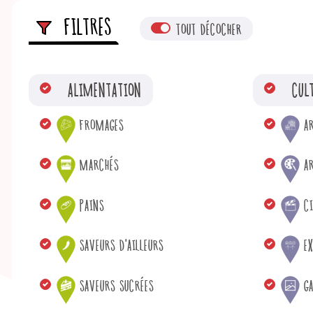
FILTRES
TOUT DÉCOCHER
ALIMENTATION
CUL
FROMAGES
A
MARCHÉS
AR
PAINS
C
SAVEURS D'AILLEURS
E
SAVEURS SUCRÉES
GA