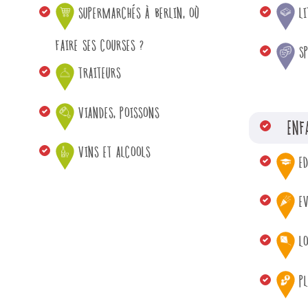
SUPERMARCHÉS À BERLIN, OÙ
L
FAIRE SES COURSES ?
S
TRAITEURS
VIANDES, POISSONS
ENF
VINS ET ALCOOLS
E
E
LO
PL