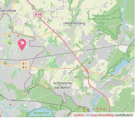
Leaflet
| ©
OpenStreetMap
contributors