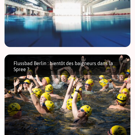
Le soleil disparait doucement des écrans radar, le froid s’installe
et il y a toujours ces petits bourrelets hérités des apéritifs
Flussbad Berlin : bientôt des baigneurs dans la
estivaux qui vous insupportent… #mauvaisehumeur ! Pourquoi ne
Spree ?
pas […]