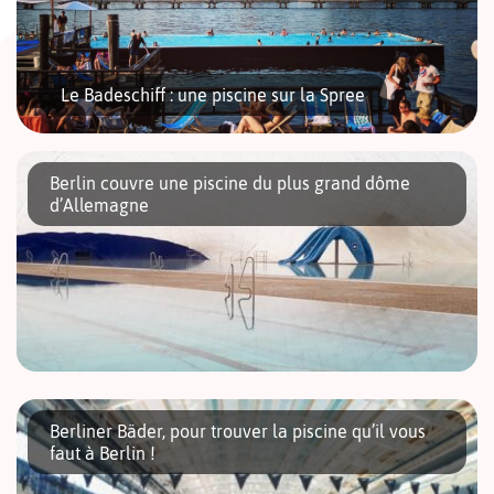
Le Badeschiff : une piscine sur la Spree
Berlin couvre une piscine du plus grand dôme
d’Allemagne
Le Badeschiff, implanté sur la rive sud de la Spree, est un
lieu hypissime par excellence ! C’est une piscine géante
flottant sur la rivière, découpée dans la coque d’un […]
Berlin s’offre des baignades en extérieur sous une bulle. C’est
désormais possible dans le quartier de Wedding avec la
Berliner Bäder, pour trouver la piscine qu’il vous
couverture gonflable de la piscine d’été du Kombibad.
faut à Berlin !
Surmontée du plus […]