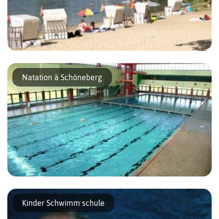
À Berlin, l’été, on a chaud et on cherche l’eau. Heureusement,
presque chaque quartier a une piscine d’été ou un bain extérieur.
Natation à Schöneberg
Des tarifs famille ou pour la saison sont prévus […]
Le centre sportif de Schöneberg possède une grande piscine
avec un bon club de natation et de water polo. De nombreux
Kinder Schwimm schule
entrainements sont proposés tous les soirs aux jeunes. Le […]