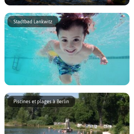
Depuis de nombreuses années, l’association Flussbad Berlin
(littéralement bain de la rivière) promeut une initiative de
Stadtbad Lankwitz
développement urbain qui vise à dynamiser le canal de la Spree,
largement inutilisé depuis plus de […]
La piscine du quartier de Lankwitz est située à 13 minutes en bus
de Rathaus Steglitz et à trois minutes à pied seulement de la
Piscines et plages à Berlin
station S-Bahn Lankwitz. Équipements sportifs […]