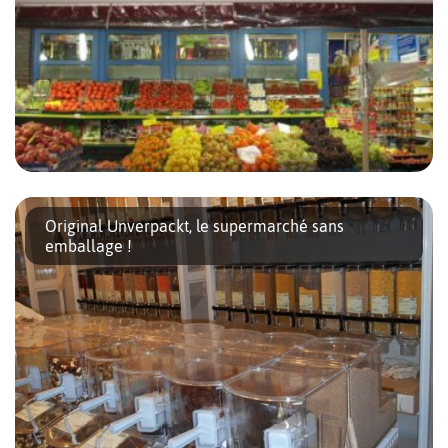
Situé à côté de la sortie du S-Bahn Charlottenburg, dans la gare
DB du même nom, le supermarché russe POCCИЯ (prononcé
Original Unverpackt, le supermarché sans
« rossia ») est aussi fourni qu’une supérette de quartier avec
emballage !
l’avantage non négligeable d’être ouvert 24h sur 24 et ce, sept
jours sur sept ! On y trouve de tout : fruits et légumes, plusieurs
sortes de caviar (rouge […]