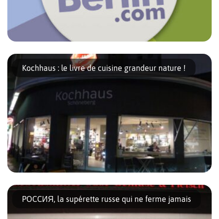
Qui n’a jamais vécu cette misère du frigo absolument,
totalement, inévitablement vide en ce jour long et lent du
Kochhaus : le livre de cuisine grandeur nature !
dimanche ? Familles avec des enfants ou étudiants ont tous
connu […]
Imaginez-vous un samedi, chez vous. Quelques jours plus tôt,
dans un élan de générosité, vous avez convié des amis à dîner et
POCCИЯ, la supérette russe qui ne ferme jamais
leur avez promis un fantastique repas, tout en […]