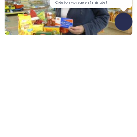
Voyage sur-mesure en quelques clics 🎯
« Je ne me reconnais pas du tout dans les portraits que l’on faits
de nous et de l’Allemagne de l’Est », lâche Bianca Schäler. « On
Et vous, quel est votre Soft Drink allemand préféré
nous décrit souvent comme des pauvres qui mouraient de faim.
(3/3) ?
Mais regardez-moi », dit-elle en saisissant ses poignées d’amour.
« Est-ce que j’ai l’air d’avoir été morte de faim? » Franche du
collier mais […]