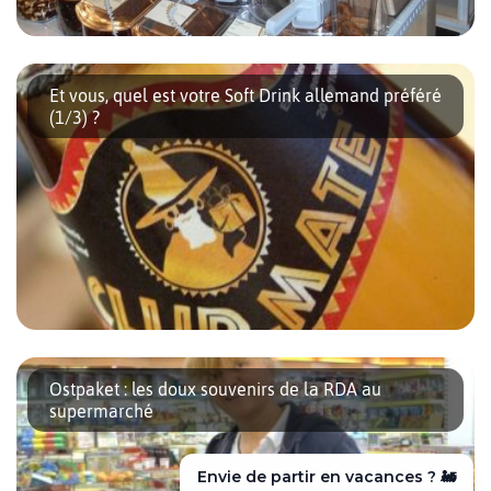
Marre de devoir sortir les poubelles pleines tous les soirs ?
D’acheter toujours trop et de devoir jeter la nourriture ? D’être
Et vous, quel est votre Soft Drink allemand préféré
encombré par les sacs plastiques qui s’accumulent ? Vivre à
(1/3) ?
Berlin vous recommande d’aller faire un tour au supermarché
Original Unverpackt de Kreuzberg ! Inauguré le 13 septembre
2014, il est le premier magasin de son genre […]
Avec le retour du printemps, les Berlinois ont assailli les
terrasses des cafés de la capitale. Et pour profiter pleinement du
Ostpaket : les doux souvenirs de la RDA au
soleil, rien de mieux qu’une limonade ou un soda typiquement
supermarché
allemand. Entre le Fritz Cola, les smoothies Proviant et une
Bionade, difficile de faire son choix. Tour d’horizon des soft
drinks allemands pour vous […]
Envie de partir en vacances ? ✈️