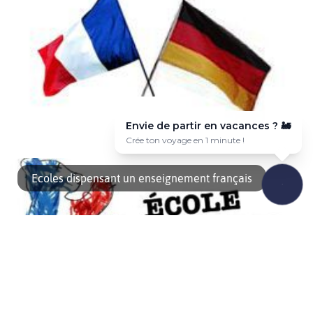
Envie de partir en vacances ? ✈️
Voyage sur-mesure en quelques clics 🎯
L’ABIBAC L’Abibac est une double épreuve lors de laquelle les
élèves passent simultanément deux diplômes distincts, le
Ecoles dispensant un enseignement français
baccalauréat français et l’Abitur allemand. À tester aussi | Créez
votre voyage en 1 minute à Berlin (et dans 50 autres villes) avec
notre outil TomExplore Plus d’une soixantaine d’établissements
en France et en Allemagne préparent en même temps […]