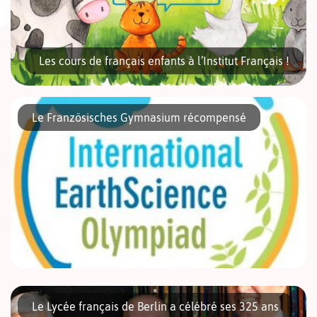
Les cours de français enfants à l’Institut Français !
Le Französisches Gymnasium récompensé
L’Institut Français propose des cours collectifs pour les
enfants à partir de 3 ans ! Votre enfant est en kita ou en
école franco-allemande et a besoin d’un coup de […]
Peu de temps après avoir célébré ses 325 ans, le Lycée français
de Berlin, le Französisches Gymnasium (FG), est de nouveau à
Le Lycée français de Berlin a célébré ses 325 ans
l’honneur. En effet, quatre élèves de Terminale […]