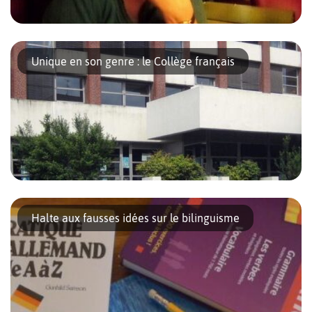
« Il était très important pour moi d’avoir une équipe vraiment
bilingue. » A 54 ans, Florence de Beaufort se souvient de la
Unique en son genre : le Collège français
façon dont elle a créé la kita « Gänseblümchen » ou […]
Depuis la révocation de l’Edit de Nantes, Berlin a toujours connu
une présence francophone originale. Le Collège français ou
Halte aux fausses idées sur le bilinguisme
Französisches Gymnasium, fondé en 1689 pour les huguenots,
en est un […]