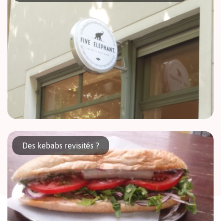
être […]
Qui résiste à un délicieux cheesecake ? La quête du parfait
gâteau fut à la fois simple et compliquée. Compliquée parce
Des kebabs revisités ?
qu’il y a sûrement autant de versions de cheesecakes […]