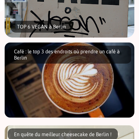
TOP 6 VEGAN à Berlin
Café : le top 3 des endroits où prendre un café à
Berlin
Encore un article pour les vegans, vous allez vous dire : que
nenni ! On vous a dégoté les dernières nouveautés
culinaires succulentes de la capitale allemande. Il y en a […]
La capitale allemande est célèbre pour sa vie nocturne plutôt
animée, son histoire et sa richesse artistique. Elle l’est moins
En quête du meilleur cheesecake de Berlin !
pour ses cafés ! Berlin était encore peu connue jusque-là pour