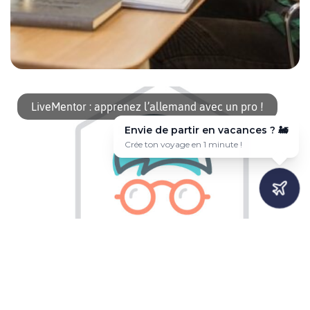
italki vous propose un service en ligne pour apprendre
l’allemand grâce à des cours particuliers. Une bonne idée si vous
LiveMentor : apprenez l’allemand avec un pro !
venez d’arriver à Berlin et que vous ne maitrisez pas encore la
langue de Goethe. italki ce sont des cours personnalisés et
Envie de partir en vacances ? 🚂
adaptés à vos besoins. Apprendre l’allemand : les avantages
Crée ton voyage en 1 minute !
d’un cours particulier Le […]
Voulez-vous avoir un prof particulier (un Mentor) à domicile et