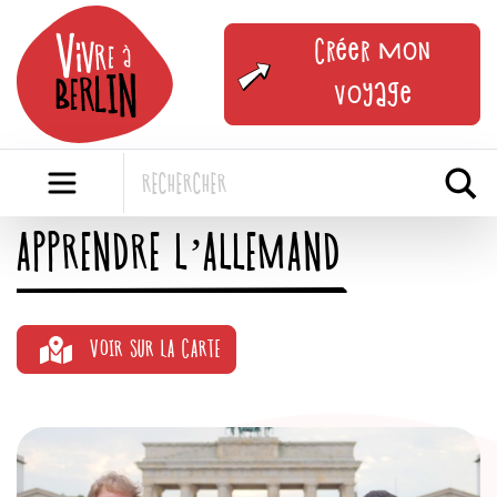
Skip
to
Créer mon
content
voyage
APPRENDRE L’ALLEMAND
VOIR SUR LA CARTE