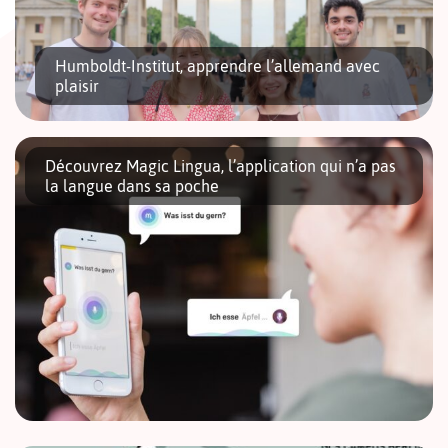
Humboldt-Institut, apprendre l’allemand avec
plaisir
Découvrez Magic Lingua, l’application qui n’a pas
la langue dans sa poche
Si vous avez entre 15 et 99 ans, voire plus et envie de
parfaire vos compétences en allemand, sachez que
l’Humboldt-Institut vous propose des cours très adaptés à
vos besoins. […]
Le XXIème siècle sera polyglotte ou ne sera pas. Or, si vous vivez