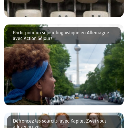
Que vous viviez à Berlin depuis des années ou que vous veniez
d’y emménager, la langue de Goethe aura toujours de quoi vous
Partir pour un séjour linguistique en Allemagne
surprendre. Pour parfaire votre intégration dans la […]
avec Action Séjours
Depuis plus de trente ans Action Séjours fait voyager des milliers
de personnes avec un mot d’ordre : Apprendre en s’amusant.
Défroncez les sourcils, avec Kapitel Zwei vous
Des séjours qui s’articulent autour de la découverte et […]
allez y arriver !