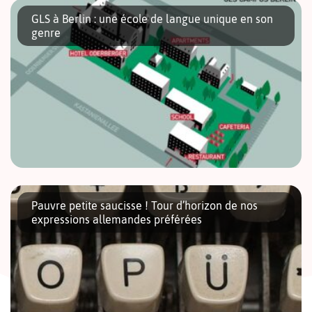
à Berlin vous maîtrisez sûrement une langue étrangère, voire
GLS à Berlin : une école de langue unique en son
deux, et, connaissez ainsi les avantages de parler […]
genre
GLS, l’école d’allemand à Berlin est une école de langue qui a
été recompensée 5 fois comme Star School Germany par le
Pauvre petite saucisse ! Tour d’horizon de nos
magazine StudyTravel de Londres, pour la qualité de […]
expressions allemandes préférées