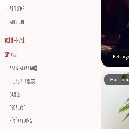
ATELIERS
MUSIQUE
BIEN-ÊTRE
SPORTS
Belsinge
ARTS MARTIAUX
Macramé :
CLUBS FITNESS
DANSE
ESCALADE
Belsinger
enjouée, d
FÉDÉRATIONS