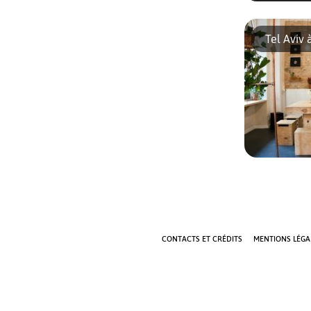
Les cours «
Sandrine Nog
Tel Aviv 
ans. Après a
ateliers de
Sandrine […
Du bon café,
sélection po
bonnes raiso
Gordon Café
Doron, […]
CONTACTS ET CRÉDITS
MENTIONS LÉGAL