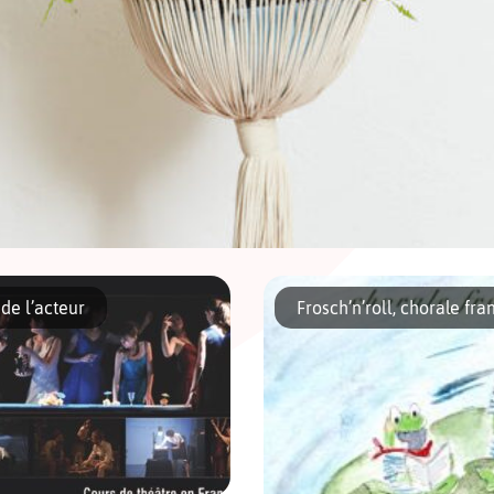
offrait un petit cours de macramé pour (re)décorer notre appartement ? Le macra
e création basée sur des nœuds qui peuvent être plats pour les bijoux (bracelets, c
de l’acteur
Frosch’n’roll, chorale fra