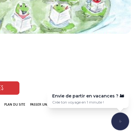
ophile à Berlin, accueille chaque semaine une dizaine de choristes,
gnés d’un chef de cœur, qui se rassemblent pour chanter chansons
ES
Envie de partir en vacances ? ✈️
Voyage sur-mesure en quelques clics 🎯
PLAN DU SITE
PASSER UNE ANNONCE