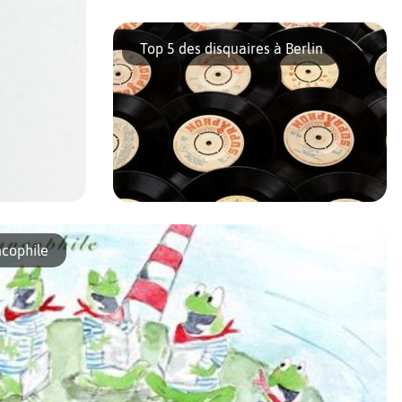
La Baumhaus – littéralement maison dans
l’arbre – est un projet socioculturel
Top 5 des disquaires à Berlin
implanté dans le quartier de Wedding. Ici,
ce sont des philanthropes de tous les âges et
de toutes […]
mé est une
Capitale de la musique électronique mais
olliers) […]
aussi haut lieu du underground punk et
ncophile
rock’n’roll, Berlin regorge de magasins de
musique faisant la part belle aux
microsillons. Voici une liste de […]