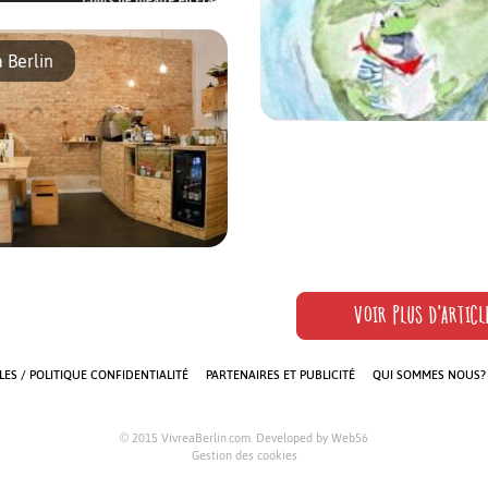
 Méthode de l’acteur » créés par
ueira ont vu le jour il y a cinq
à Berlin
voir initié la création des
 l’association La Ménagerie,
]
Frosch’n’roll, une chorale franc
français et allemands, accompa
françaises et variété, […]
 des plats israéliens et une
intue de vinyles. Ce sont trois
VOIR PLUS D'ARTICL
ns d’aller faire un tour au
 dans le quartier de Neukölln.
ES / POLITIQUE CONFIDENTIALITÉ
PARTENAIRES ET PUBLICITÉ
QUI SOMMES NOUS?
© 2015 VivreaBerlin.com. Developed by
Web56
Gestion des cookies