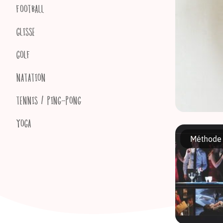
FOOTBALL
GLISSE
GOLF
NATATION
TENNIS / PING-PONG
YOGA
Et si on s’
technique d
Méthode 