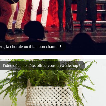
rs, la chorale où il fait bon chanter !
 l’idée déco de l’été, offrez-vous un workshop !
s est une chorale d’étudiants et de jeunes actifs se réunissant tous les dimanche
e bières et […]