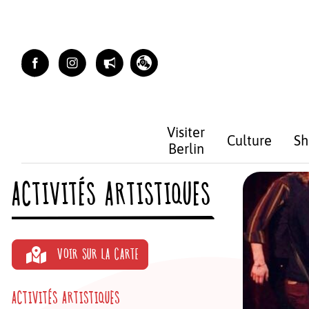
Skip
to
content
Visiter
Culture
Sh
Berlin
ACTIVITÉS ARTISTIQUES
VOIR SUR LA CARTE
ACTIVITÉS ARTISTIQUES