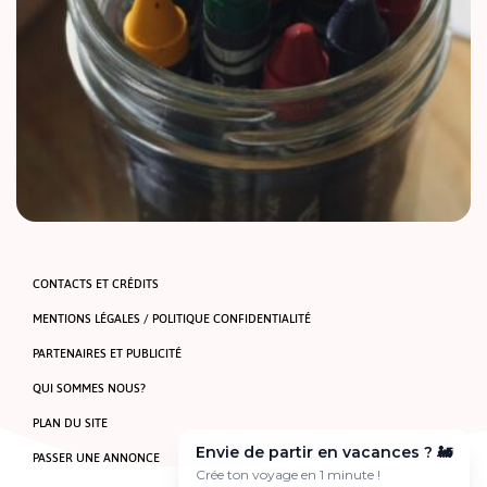
Voici une liste non exhaustive de jardins d’enfants franco-
allemands ou européens. Charlottenburg Kita Papillon rouge
CONTACTS ET CRÉDITS
(crèche, maternelle) Katharinenstr. 20, 10711 Berlin S41, S42,
S46 Halensee T. 030 – 36 41 […]
MENTIONS LÉGALES / POLITIQUE CONFIDENTIALITÉ
PARTENAIRES ET PUBLICITÉ
QUI SOMMES NOUS?
PLAN DU SITE
Envie de partir en vacances ? 🚂
PASSER UNE ANNONCE
Crée ton voyage en 1 minute !