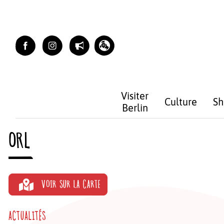
Skip
to
content
Visiter
Culture
Sh
Berlin
Dr. KÖN
ORL
VOIR SUR LA CARTE
Dr. MAHL
MitteORLW
ACTUALITÉS