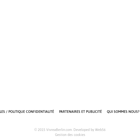
ES / POLITIQUE CONFIDENTIALITÉ
PARTENAIRES ET PUBLICITÉ
QUI SOMMES NOUS?
© 2015 VivreaBerlin.com. Developed by
Web56
Gestion des cookies