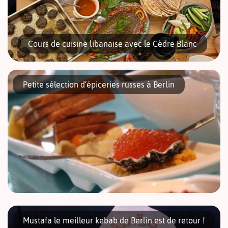
Cours de cuisine libanaise avec le Cèdre Blanc
Petite sélection d’épiceries russes à Berlin
La cuisine libanaise a le vent en poupe et pour cause !
Colorée, simple et saine, elle fait du bien à la santé comme
au moral. Des recettes authentiques et […]
« On mange quoi ce soir ? »: difficile question à laquelle il faut
quotidiennement trouver une réponse. Et pourquoi pas un repas
Mustafa le meilleur kebab de Berlin est de retour !
russe ? À Berlin, de nombreux supermarchés et traiteurs […]