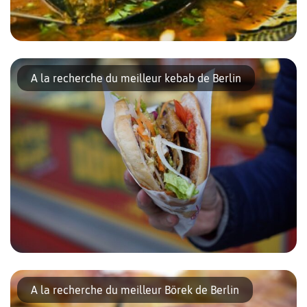
Si vous avez envie de soleil, filez Chez Zola déguster un
couscous réconfortant, un tajine coloré ou une brick fourrée aux
A la recherche du meilleur kebab de Berlin
mille parfums. Notre souriante reine des épices vous attend dans
son […]
Saviez-vous que le Kebab a vu le jour en Allemagne
? L’invention du kebab est tantôt attribuée à Kadir Nurman ou
A la recherche du meilleur Börek de Berlin
à Mehmet Aygün. Deux germano-turcs immigrés à Berlin dans