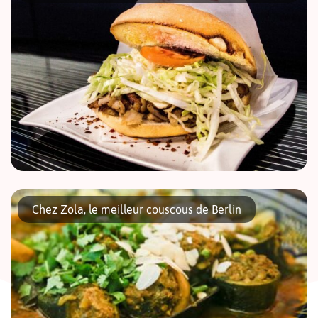
Bonne nouvelle pour les amateur de Döner Kebab ! Mustafa
Gemüse Kebab, considéré comme l’un des meilleurs artisans
Chez Zola, le meilleur couscous de Berlin
Kebabiers de Berlin, a ré-ouvert ses portes. Un incendie
dévastateur en plein […]