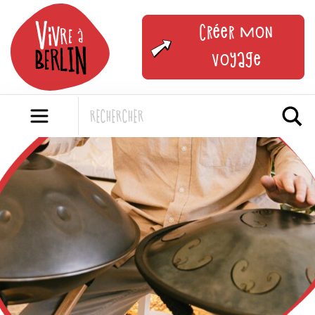
Skip
to
Créer mon
content
voyage