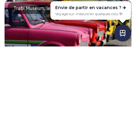
prévu de vous déplacer avec les transports en commun, nous
Envie de partir en vacances ? ✈️
Trabi Museum, le musée de la Trabant à Berlin
vous recommandons vivement la Welcome Card. Il s’agit d’un
Voyage sur-mesure en quelques clics 🎯
service mis en place par la mairie de Berlin ! Cette carte vous
permet de prendre tous les transports de Berlin en illimité […]
Situé au coeur de Berlin, à deux pas de Checkpoint Charlie, le
Trabi Museum est l’endroit à ne pas manquer pour tous les
Le musée de la Stasi
curieux ou les nostalgiques de la RDA, Venez découvrir la
voiture la plus emblématique d’Allemagne de l’Est, la Trabant.
La Trabi, une icône d’Allemagne de l’Est Appelée également
Rennpappe, le carton de […]