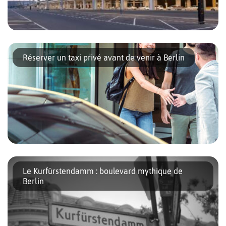
Quels sont les moyens de transports pour vous rendre de
l’aéroport au centre ville de Berlin ? Flughafen-Express – FEX
Réserver un taxi privé avant de venir à Berlin
(durée : 30 minutes ; fréquence 2 par heure) RE […]
Que ce soit pour un voyage professionnel ou des vacances,
trouver un moyen de transport dès l’arrivée à l’aéroport peut
Le Kurfürstendamm : boulevard mythique de
vite devenir stressant. Pour éviter cela, il est toujours possible […]
Berlin