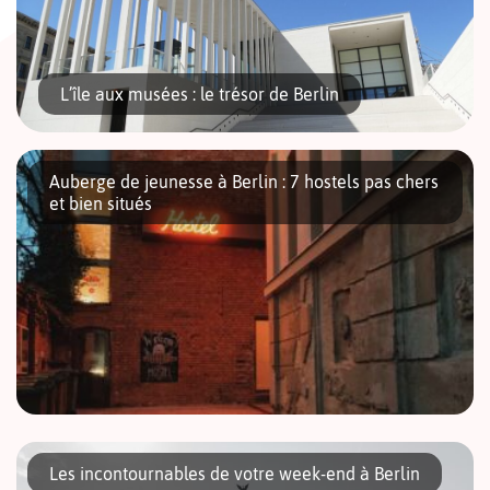
L’île aux musées : le trésor de Berlin
Auberge de jeunesse à Berlin : 7 hostels pas chers
et bien situés
L’île aux musées – Museumsinsel – est un des endroits les
plus remarquables de la capitale allemande. Elle était déjà
bien avant la guerre le centre culturel de Berlin. Si […]
Globe-trotteur de passage à Berlin, copains, famille ou groupe
scolaire en voyage dans la capitale allemande, avez-vous
Les incontournables de votre week-end à Berlin
envisagé l’auberge de jeunesse comme solution de logement ?