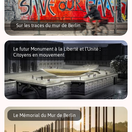
Sur les traces du mur de Berlin
Le futur Monument à la Liberté et l’Unité :
Citoyens en mouvement
Nous vous proposons ici une liste non exhaustive des
endroits où l’on peut encore voir le mur de Berlin. Vous
pouvez également envisager cet article comme un itinéraire
de balade […]
Citoyens en mouvement : c’est le futur Monument National à la
Liberté et à l’Unité. Le Denkmal für Freiheit und Einheit devrait
Le Mémorial du Mur de Berlin
voir le jour courant 2023 devant le Château […]