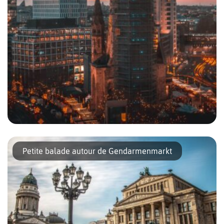
Église du Souvenir, dent creuse… la Kaiser-Wilhelm-
Gedächtniskirche a été érigée en 1891 en hommage au premier
Petite balade autour de Gendarmenmarkt
empereur allemand, Guillaume 1er, à la demande de son petit
fils l’empereur Guillaume II. Monument […]