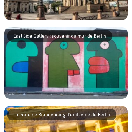
Elle serait la plus belle place de Berlin, certains diront même la
plus belle au nord des Alpes, la place du Gendarmenmarkt. Elle
East Side Gallery : souvenir du mur de Berlin
est réputée pour son somptueux triptyque architectural […]
Je suis une « toile » de 1316 mètres de long pour les artistes de
Street Art, On me considère comme un symbole de l’histoire de
La Porte de Brandebourg, l’emblème de Berlin
la ville de Berlin, Chaque année, […]