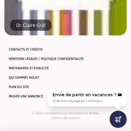
Dr. Claire Gräf
CONTACTS ET CRÉDITS
MENTIONS LÉGALES / POLITIQUE CONFIDENTIALITÉ
PARTENAIRES ET PUBLICITÉ
QUI SOMMES NOUS?
Tegel Praxis für Radiologie Zentrum für
Microdosismammographie Berlinerstrasse 25 – 13507
PLAN DU SITE
Berlin T. 030 / 437 318-03 Fax: 030/ 437318-05 Lun.-Mar.-
Envie de partir en vacances ? 🚂
Jeu. 8-13 h 14-18h Mer.- Vendr. 8-13h www.radiologie-
PASSER UNE ANNONCE
tegel.de www.anthromed-bb.de Parle français […]
Crée ton voyage en 1 minute !
© 2015 VivreaBerlin.com. Developed by
Web56
Gestion des cookies