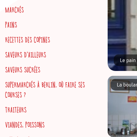
MARCHÉS
PAINS
RECETTES DES COPINES
SAVEURS D'AILLEURS
Le pain 
SAVEURS SUCRÉES
SUPERMARCHÉS À BERLIN, OÙ FAIRE SES
La boula
COURSES ?
TRAITEURS
Pourquoi l
être con
VIANDES, POISSONS