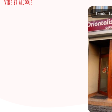
VINS ET ALCOOLS
« Die Balan
reflète bie
Tandur L