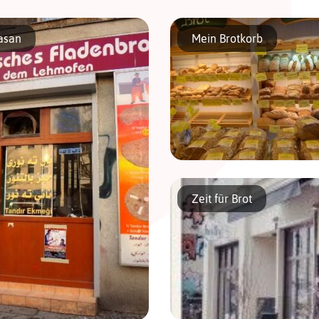
ce zwischen Liebe und Essen », le slogan inscrit sur la devanture de la boulanger
n la philosophie de son propriétaire, Peter Klann. Ce passionné […]
asan
Mein Brotkorb
Cette boulangerie a 8 succursal
ville, pour la plupart dans l’oues
Zeit für Brot
Bon rapport qualité prix et gran
pains noir, de seigle, aux céréal
carottes… Croissants […]