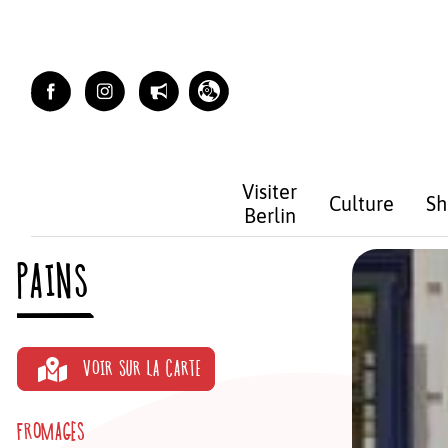
Skip
to
content
Visiter
Culture
Sh
Berlin
PAINS
VOIR SUR LA CARTE
FROMAGES