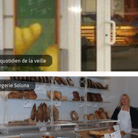
quotidien de la veille
ngerie Soluna
e pain préparé un jour devrait être considéré périmé le lendemain ? Que se passe-t
sommés […]