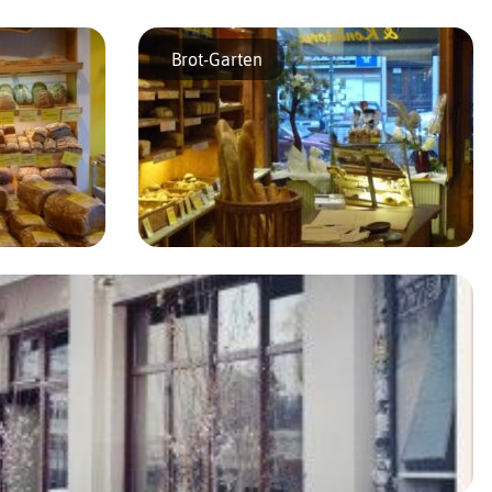
ie bio Soluna
Ici, on est loin des boulangeries industrielles
qui pullulent à Berlin. Cette petite
Brot-Garten
boulangerie fondée en 1906 serait une des
plus anciennes de la ville. Elle fabrique
artisanalement une incroyable […]
es dans la
Une boulangerie qui sent l’odeur du bon
t de Berlin.
pain ! Crée en 1977 elle fut la première
ds choix de
boulangerie bio de la ville convaincue que
es, aux
seules comptent la qualité des matières
premières, […]