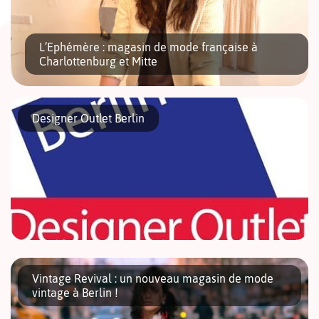
L’Ephémère : magasin de mode française à
Charlottenburg et Mitte
Designer Outlet Berlin
« C’est tout bête et bien sûr un peu superficiel, mais c’est
important de se sentir bien dans ses vêtements, de se
trouver jolie et spéciale », énonce Emilie Nowotny. Petite
fille, […]
Designer Outlet Berlin est un regroupement de magasins de
grandes marques à prix ultra soldés du groupe Mc Arthur Glen.
Vintage Revival : un nouveau magasin de mode
L’endroit est coquet et les magasins sont aménagés dans de
vintage à Berlin !
petites maisons […]