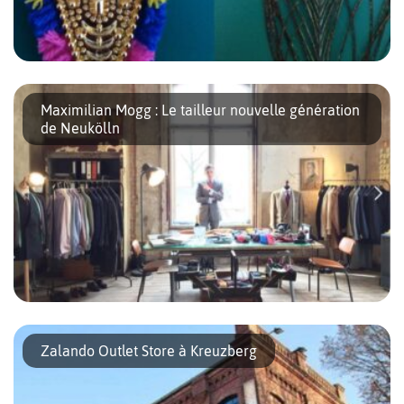
Nous avons rencontré la fondatrice de la marque Ishhh pour
quelle nous raconte comment elle s’est mise à créer de jolies
Maximilian Mogg : Le tailleur nouvelle génération
robes en tissus indiens en plein Berlin. 1/ Peux […]
de Neukölln
Direction Neukölln à une centaine de mètres de la station de S-
Bahn. On arrive dans l’appartement atelier de Maximilian Mogg,
Zalando Outlet Store à Kreuzberg
le tailleur sur mesure à la mode anglaise. À tout […]