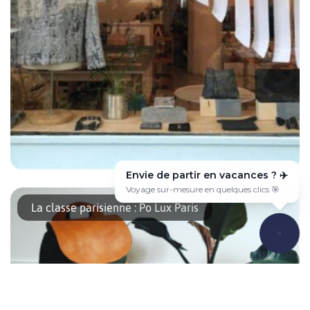
Envie de partir en vacances ? ✈️
Dans le quartier de Rathaus Neukölln, on trouve la rue
Voyage sur-mesure en quelques clics 🎯
Weserstrasse où plusieurs shops assez intéressants ont pignon
La classe parisienne : Po Lux Paris
sur rue et parmis ceux la nous trouvons la jolie boutique : Obst
und Gemüse, . Six marques de créateurs se trouvent un lieu au
nom qui peut troubler mais qui n’est autre que celui de
l’ancienne […]