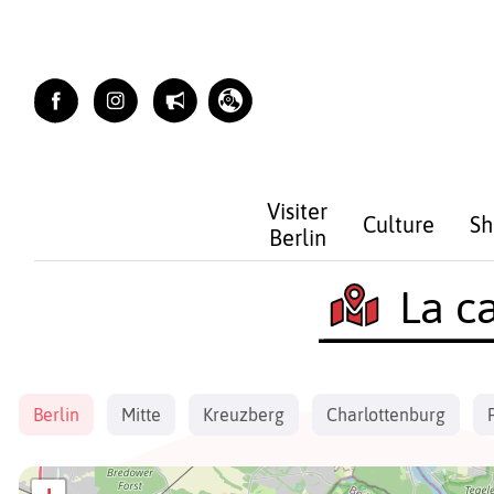
Skip
to
content
Visiter
Culture
Sh
Berlin
La ca
Berlin
Mitte
Kreuzberg
Charlottenburg