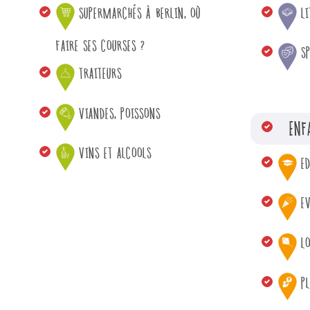
SUPERMARCHÉS À BERLIN, OÙ
L
FAIRE SES COURSES ?
S
TRAITEURS
VIANDES, POISSONS
ENF
VINS ET ALCOOLS
E
E
LO
PL