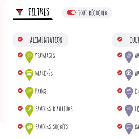
FILTRES
TOUT DÉCOCHER
ALIMENTATION
CUL
FROMAGES
A
MARCHÉS
AR
PAINS
C
SAVEURS D'AILLEURS
E
SAVEURS SUCRÉES
GA