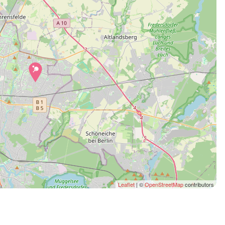
Leaflet
| ©
OpenStreetMap
contributors