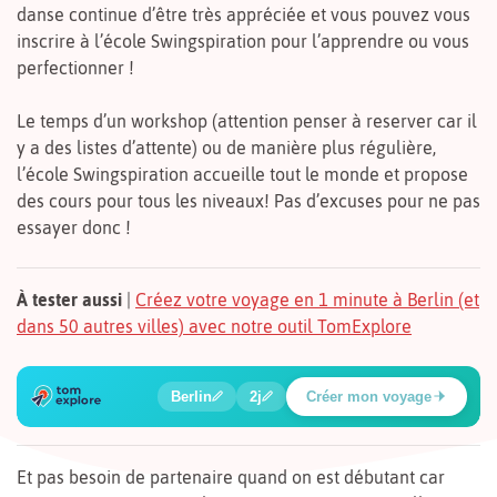
danse continue d’être très appréciée et vous pouvez vous
inscrire à l’école Swingspiration pour l’apprendre ou vous
perfectionner !
Le temps d’un workshop (attention penser à reserver car il
y a des listes d’attente) ou de manière plus régulière,
l’école Swingspiration accueille tout le monde et propose
des cours pour tous les niveaux! Pas d’excuses pour ne pas
essayer donc !
À tester aussi
|
Créez votre voyage en 1 minute à Berlin (et
dans 50 autres villes) avec notre outil TomExplore
1
2
3
4
5
6
🍲
🔍
🔍
🔍
🔍
🔍
Berlin
2j
Créer mon voyage
Place Potsdamer
Et pas besoin de partenaire quand on est débutant car