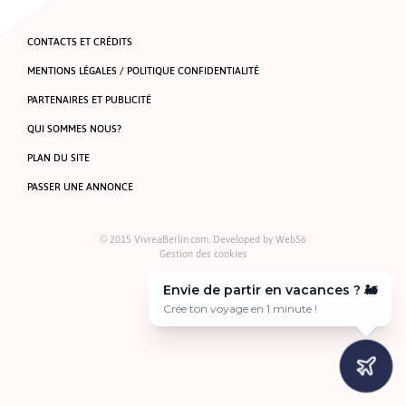
27 janvier 1945, l’Armée rouge libère le camp de concentration
et d’extermination nazi d’Auschwitz-Birkenau. En passant le
CONTACTS ET CRÉDITS
portail à l’inscription tristement célèbre, Arbeit macht Frei, les
soldats russes se retrouvent […]
MENTIONS LÉGALES / POLITIQUE CONFIDENTIALITÉ
PARTENAIRES ET PUBLICITÉ
QUI SOMMES NOUS?
PLAN DU SITE
PASSER UNE ANNONCE
© 2015 VivreaBerlin.com. Developed by
Web56
Gestion des cookies
Envie de partir en vacances ? 🚂
Crée ton voyage en 1 minute !