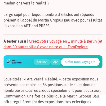
médiations vers la réalité ?
Large sujet pour lequel nombre d’artistes ont répondu
présent à l’appel du Martin Gropius Bau avec pour résultat
l’exposition ART and PRESS.
À tester aussi
|
Créez votre voyage en 1 minute à Berlin (et
dans 50 autres villes) avec notre outil TomExplore
1
2
3
4
5
🍲
🔍
🔍
🔍
🔍
Berlin
2j
Créer mon voyage
Poste de contrôle Charlie
Sous-titrée : « Art. Vérité. Réalité. », cette exposition nous
présente pas moins de 56 positions sur le sujet dont de
nombreuses œuvres créées spécialement pour l’occasion.
Confirmation, une fois de plus, que le Martin Gropius Bau
offre régulièrement des expositions très éclectiques