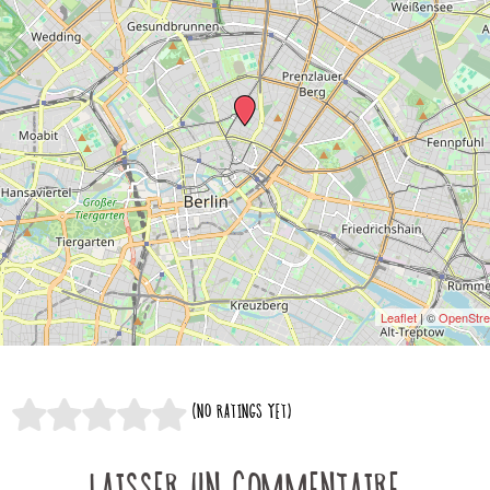
Leaflet
| ©
OpenStr
(NO RATINGS YET)
LAISSER UN COMMENTAIRE