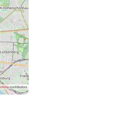
eetMap
contributors