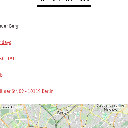
auer Berg
 days
1501191
eb
liner Str. 89 - 10119 Berlin