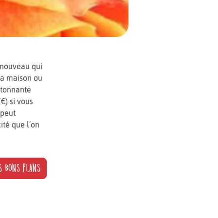
e nouveau qui
 la maison ou
étonnante
€) si vous
 peut
ité que l’on
S BONS PLANS