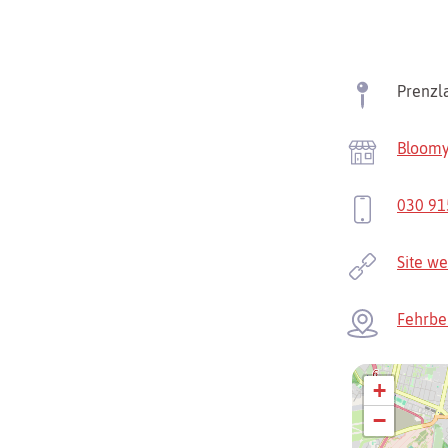
Prenzl
Bloomy
030 9
Site w
Fehrbel
+
−