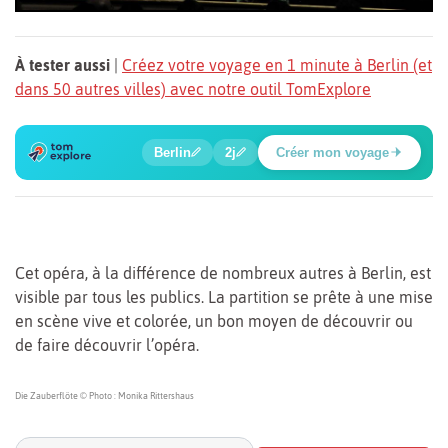
À tester aussi
|
Créez votre voyage en 1 minute à Berlin (et
dans 50 autres villes) avec notre outil TomExplore
5
1
2
3
4
🔍
🍲
🔍
🔍
🔍
Berlin
2j
Créer mon voyage
Poste de contrôle Charlie
Cet opéra, à la différence de nombreux autres à Berlin, est
visible par tous les publics. La partition se prête à une mise
en scène vive et colorée, un bon moyen de découvrir ou
de faire découvrir l’opéra.
Die Zauberflöte © Photo : Monika Rittershaus