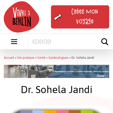
Skip
to
Créer mon
content
voyage
Accueil
»
Vie pratique
»
Santé
»
Gynécologues
»
Dr. Sohela Jandi
Dr. Sohela Jandi