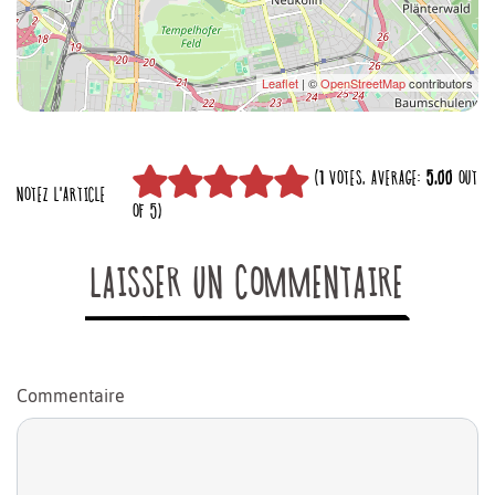
Leaflet
| ©
OpenStreetMap
contributors
(
1
VOTES, AVERAGE:
5,00
OUT
NOTEZ L'ARTICLE
OF 5)
LAISSER UN COMMENTAIRE
Commentaire