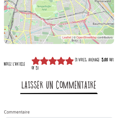
Leaflet
| ©
OpenStreetMap
contributors
(
1
VOTES, AVERAGE:
5,00
OUT
NOTEZ L'ARTICLE
OF 5)
LAISSER UN COMMENTAIRE
Commentaire