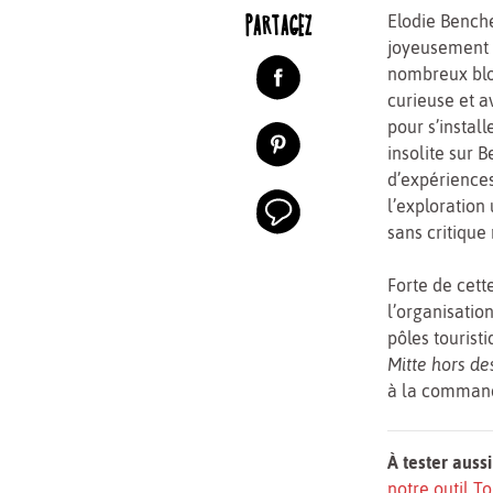
PARTAGEZ
Elodie Benche
joyeusement l
nombreux blog
curieuse et a
pour s’install
insolite sur 
d’expériences
l’exploration 
sans critique
Forte de cett
l’organisation
pôles touristi
Mitte hors de
à la commande
À tester aussi
notre outil 