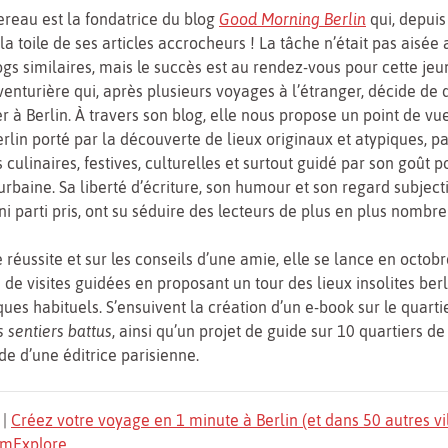
reau est la fondatrice du blog
Good Morning Berlin
qui, depuis
a toile de ses articles accrocheurs ! La tâche n’était pas aisée
s similaires, mais le succès est au rendez-vous pour cette jeu
venturière qui, après plusieurs voyages à l’étranger, décide de q
er à Berlin. À travers son blog, elle nous propose un point de vue
Berlin porté par la découverte de lieux originaux et atypiques, p
 culinaires, festives, culturelles et surtout guidé par son goût p
urbaine. Sa liberté d’écriture, son humour et son regard subjecti
 ni parti pris, ont su séduire des lecteurs de plus en plus nombre
e réussite et sur les conseils d’une amie, elle se lance en octo
 de visites guidées en proposant un tour des lieux insolites berli
ques habituels. S’ensuivent la création d’un e-book sur le quarti
s sentiers battus
, ainsi qu’un projet de guide sur 10 quartiers de 
 d’une éditrice parisienne.
|
Créez votre voyage en 1 minute à Berlin (et dans 50 autres vi
TomExplore