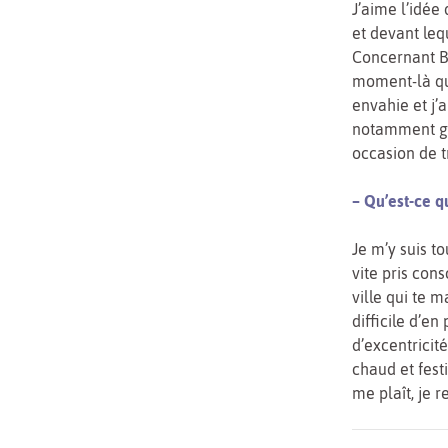
J’aime l’idée
et devant leq
Concernant Ber
moment-là qu’
envahie et j
notamment grâ
occasion de tr
– Qu’est-ce qui
Je m’y suis t
vite pris con
ville qui te m
difficile d’en
d’excentricité
chaud et festi
me plaît, je r