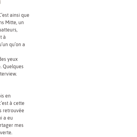
’est ainsi que
ns Mitte, un
uatteurs,
t à
u’un qu’on a
 des yeux
ie. Quelques
terview.
ois en
’est à cette
s retrouvée
i a eu
artager mes
verte.