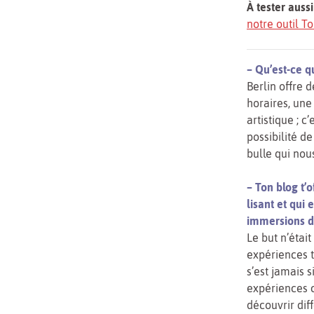
À tester aussi
notre outil 
– Qu’est-ce qu
Berlin offre d
horaires, un
artistique ; c
possibilité d
bulle qui nou
– Ton blog t’
lisant et qui
immersions da
Le but n’étai
expériences t
s’est jamais 
expériences co
découvrir dif