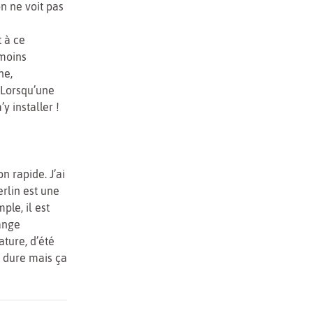
on ne voit pas
t à ce
 moins
ne,
 Lorsqu’une
y installer !
n rapide. J’ai
erlin est une
ple, il est
lange
ature, d’été
re dure mais ça