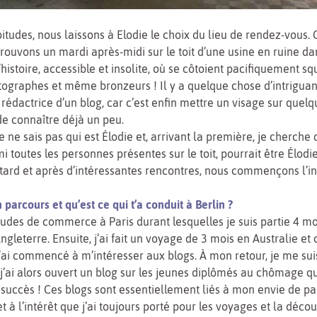
itudes, nous laissons à Elodie le choix du lieu de rendez-vous. C
rouvons un mardi après-midi sur le toit d’une usine en ruine da
histoire, accessible et insolite, où se côtoient pacifiquement sq
otographes et même bronzeurs ! Il y a quelque chose d’intriguan
 rédactrice d’un blog, car c’est enfin mettre un visage sur quelq
de connaître déjà un peu.
e ne sais pas qui est Élodie et, arrivant la première, je cherche
mi toutes les personnes présentes sur le toit, pourrait être Élod
tard et après d’intéressantes rencontres, nous commençons l’in
 parcours et qu’est ce qui t’a conduit à Berlin ?
 études de commerce à Paris durant lesquelles je suis partie 4 m
leterre. Ensuite, j’ai fait un voyage de 3 mois en Australie et c
’ai commencé à m’intéresser aux blogs. À mon retour, je me sui
’ai alors ouvert un blog sur les jeunes diplômés au chômage qu
succès ! Ces blogs sont essentiellement liés à mon envie de p
t à l’intérêt que j’ai toujours porté pour les voyages et la décou