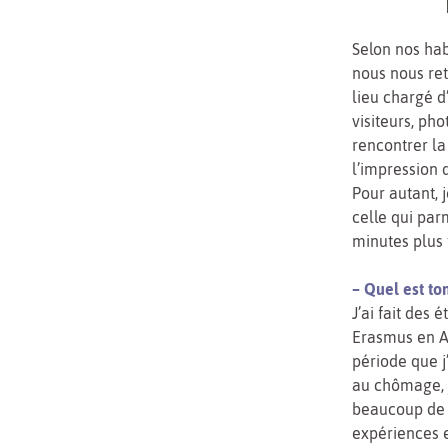
Selon nos hab
nous nous ret
lieu chargé d’
visiteurs, ph
rencontrer la
l’impression 
Pour autant, j
celle qui par
minutes plus 
– Quel est ton
J’ai fait des
Erasmus en Ang
période que j
au chômage, j
beaucoup de 
expériences e