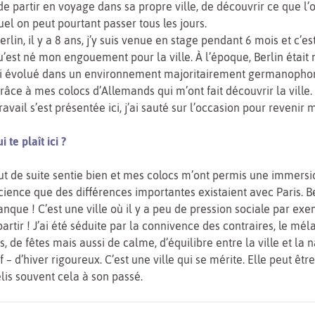
 de partir en voyage dans sa propre ville, de découvrir ce que l’
uel on peut pourtant passer tous les jours.
lin, il y a 8 ans, j’y suis venue en stage pendant 6 mois et c’es
est né mon engouement pour la ville. À l’époque, Berlin était
’ai évolué dans un environnement majoritairement germanopho
ce à mes colocs d’Allemands qui m’ont fait découvrir la ville.
avail s’est présentée ici, j’ai sauté sur l’occasion pour revenir m’
 te plaît ici ?
out de suite sentie bien et mes colocs m’ont permis une immersio
science que des différences importantes existaient avec Paris. B
anque ! C’est une ville où il y a peu de pression sociale par exem
 partir ! J’ai été séduite par la connivence des contraires, le mé
s, de fêtes mais aussi de calme, d’équilibre entre la ville et la n
f – d’hiver rigoureux. C’est une ville qui se mérite. Elle peut êt
elis souvent cela à son passé.