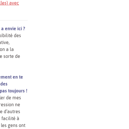
lles) avec
a envie ici ?
ibilité des
tive,
 on a la
ne sorte de
tement en te
 des
pas toujours !
rler de mes
ression ne
re d’autres
 facilité à
 les gens ont