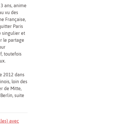
 3 ans, anime
 au vu des
ne Française,
uitter Paris
 singulier et
ar le partage
our
f, toutefois
ux.
bre 2012 dans
nois, loin des
er de Mitte,
Berlin, suite
lles) avec