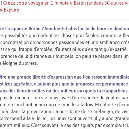
|
Créez votre voyage en 1 minute à Berlin (et dans 50 autres vi
TomExplore
e t’a apporté Berlin ? Semble-t-il plus facile de faire ce dont on 
es possibilités qui rendent les choses plus faciles, comme la flex
e concentration de personnes passionnées et une ambiance créa
’est ce qui frappe d’emblée, d’autant plus qu’en tant qu’expatrié,
e prendre de la distance sur tout cela, on peut se placer dans u
s éloigne du stress.
offre une grande liberté d’expression que l’on ressent immédia
 est très agréable, d’autant plus que tu proposes en permanence
ns des lieux insolites ou des milieux auxquels tu n’appartiens 
t pas de raconter ma vie mais juste d’être sincère. Je voulais pa
out en touchant beaucoup de monde à la fois. Ma liberté d’exp
située dans la provocation. La possibilité de se mélanger, de viv
rrespond à la ville. Ici, les lieux sont ouverts, il y a une grande
férents milieux. C’est souvent le cas des squats par exemple. Ici,