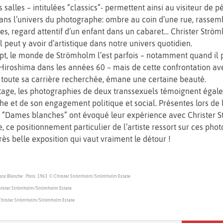
 salles – intitulées “classics”- permettent ainsi au visiteur de p
ns l’univers du photographe: ombre au coin d’une rue, rasse
s, regard attentif d’un enfant dans un cabaret… Christer Ström
l peut y avoir d’artistique dans notre univers quotidien.
pt, le monde de Strömholm l’est parfois – notamment quand il
’Hiroshima dans les années 60 – mais de cette confrontation ave
t toute sa carrière recherchée, émane une certaine beauté.
tage, les photographies de deux transsexuels témoignent égal
he et de son engagement politique et social. Présentes lors de
es “Dames blanches” ont évoqué leur expérience avec Christer 
, ce positionnement particulier de l’artiste ressort sur ces phot
très belle exposition qui vaut vraiment le détour !
ace Blanche . Paris.
1963 © Christer Strömholm/Strömholm Estate
rister Strömholm/Strömholm Estate
Christer Strömholm/Strömholm Estate