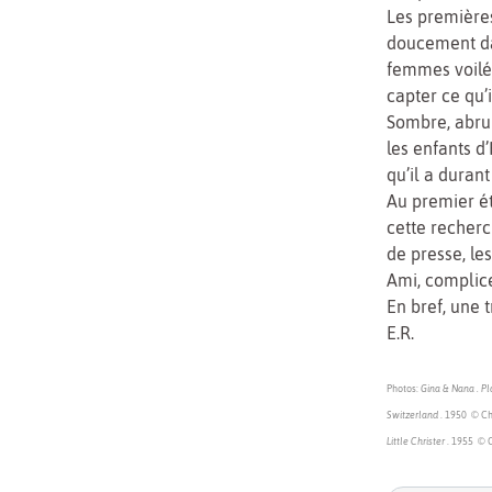
Les premières
doucement da
femmes voilée
capter ce qu’i
Sombre, abru
les enfants d
qu’il a duran
Au premier é
cette recherc
de presse, l
Ami, complice
En bref, une 
E.R.
Photos:
Gina & Nana . Pl
Switzerland
. 1950 © Ch
Little Christer
. 1955 © 