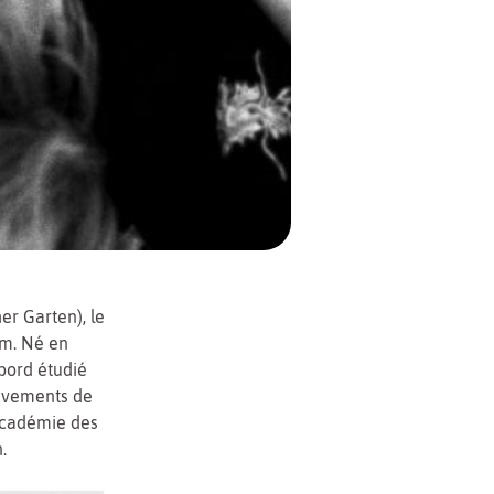
r Garten), le
lm. Né en
abord étudié
ouvements de
’Académie des
.