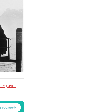
lles) avec
n voyage