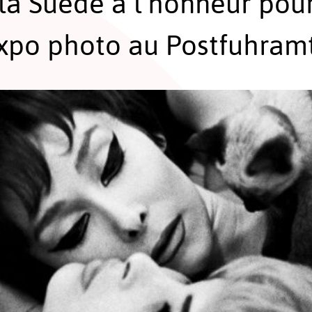
la Suède à l’honneur pour
xpo photo au Postfuhramt