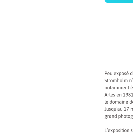
Peu exposé da
Strömholm n’
notamment ét
Arles en 1981
le domaine d
Jusqu’au 17 m
grand photogr
L’exposition 