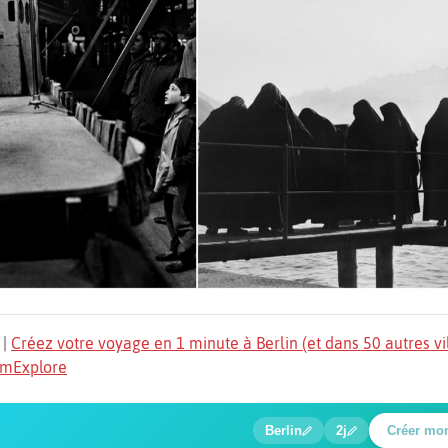
|
Créez votre voyage en 1 minute à Berlin (et dans 50 autres vi
TomExplore
1
2
3
4
5
🍲
🔍
🔍
🔍
🔍
Berlin
2j
Créer mo