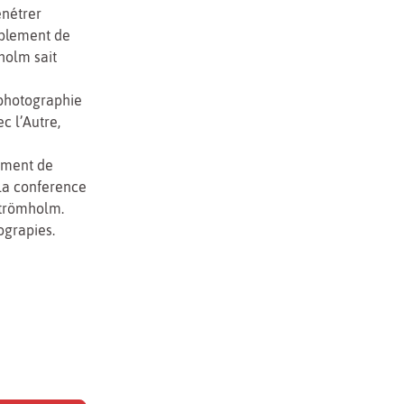
énétrer
mblement de
holm sait
 photographie
c l’Autre,
ement de
 la conference
Strömholm.
ograpies.