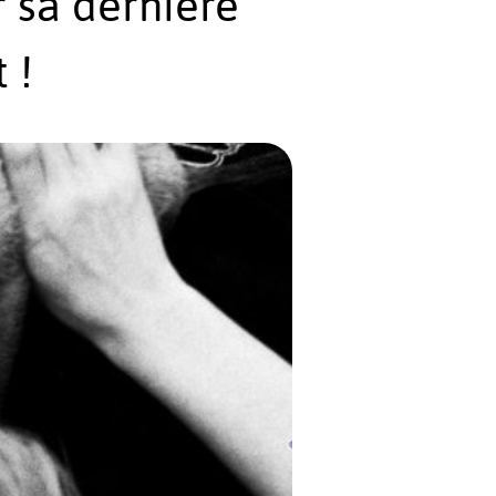
 sa dernière
 !