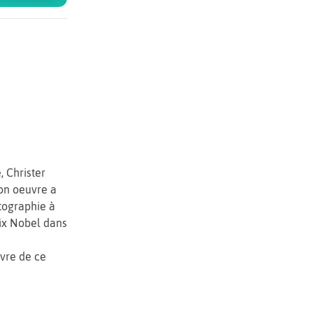
, Christer
on oeuvre a
tographie à
rix Nobel dans
uvre de ce