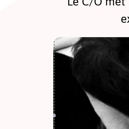
Le C/O met 
e