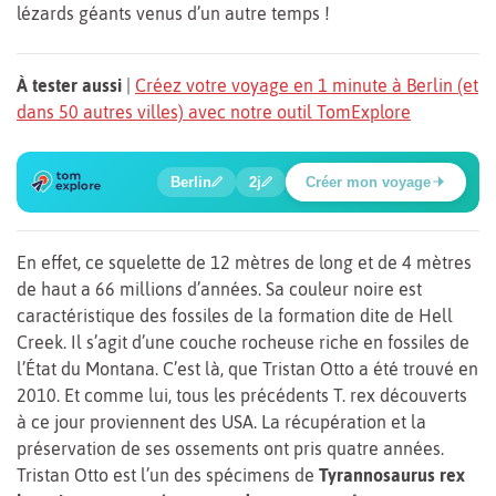
lézards géants venus d’un autre temps !
À tester aussi
|
Créez votre voyage en 1 minute à Berlin (et
dans 50 autres villes) avec notre outil TomExplore
1
2
3
4
5
6
🍲
🔍
🔍
🔍
🔍
🔍
Berlin
2j
Créer mon voyage
Place Potsdamer
En effet, ce squelette de 12 mètres de long et de 4 mètres
de haut a 66 millions d’années. Sa couleur noire est
caractéristique des fossiles de la formation dite de Hell
Creek. Il s’agit d’une couche rocheuse riche en fossiles de
l’État du Montana. C’est là, que Tristan Otto a été trouvé en
2010. Et comme lui, tous les précédents T. rex découverts
à ce jour proviennent des USA. La récupération et la
préservation de ses ossements ont pris quatre années.
Tristan Otto est l’un des spécimens de
Tyrannosaurus rex