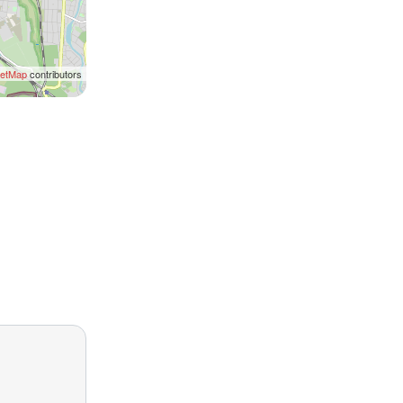
eetMap
contributors