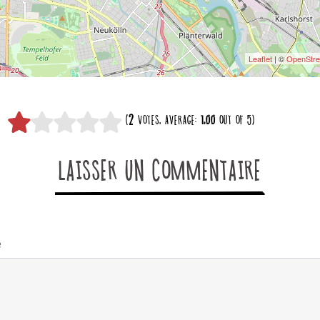
Leaflet
| ©
OpenStr
(
2
VOTES, AVERAGE:
1,00
OUT OF 5)
LAISSER UN COMMENTAIRE
e