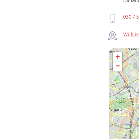
Diman
030 / 
Wühlis
+
−