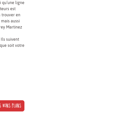
si qu’une ligne
teurs est
à trouver en
 mais aussi
drey Martinez
Ils suivent
que soit votre
S BONS PLANS