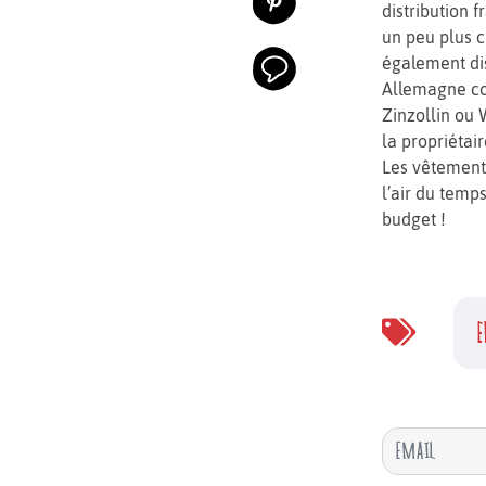
distribution f
un peu plus c
également dis
Allemagne co
Zinzollin ou 
la propriétai
Les vêtements
l’air du temp
budget !
E