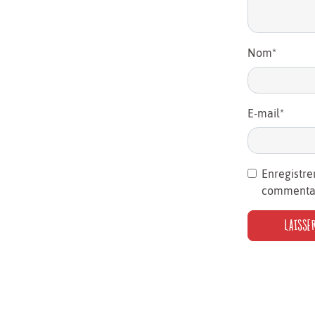
Nom
*
E-mail
*
Enregistre
commentai