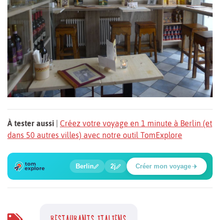
À tester aussi
|
Créez votre voyage en 1 minute à Berlin (et
dans 50 autres villes) avec notre outil TomExplore
1
2
3
4
5
6
🍲
🔍
🔍
🔍
🔍
🔍
Berlin
2j
Créer mon voyage
Place Potsdamer
RESTAURANTS ITALIENS