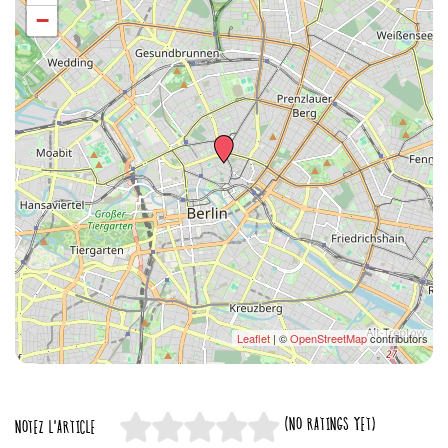
−
Leaflet
| ©
OpenStreetMap
contributors
(NO RATINGS YET)
NOTEZ L'ARTICLE