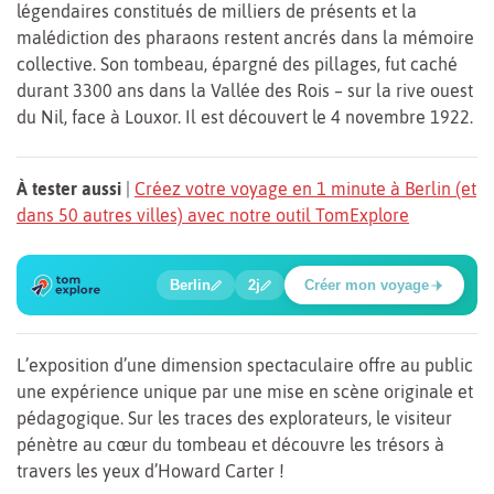
légendaires constitués de milliers de présents et la
malédiction des pharaons restent ancrés dans la mémoire
collective. Son tombeau, épargné des pillages, fut caché
durant 3300 ans dans la Vallée des Rois – sur la rive ouest
du Nil, face à Louxor. Il est découvert le 4 novembre 1922.
À tester aussi
|
Créez votre voyage en 1 minute à Berlin (et
dans 50 autres villes) avec notre outil TomExplore
1
2
3
4
5
🍲
🔍
🔍
🔍
🔍
Berlin
2j
Créer mon voyage
Poste de contrôle Charlie
L’exposition d’une dimension spectaculaire offre au public
une expérience unique par une mise en scène originale et
pédagogique. Sur les traces des explorateurs, le visiteur
pénètre au cœur du tombeau et découvre les trésors à
travers les yeux d’Howard Carter !