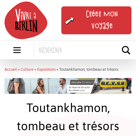
Skip
to
Créer mon
content
voyage
Accueil
»
Culture
»
Expositions
»
Toutankhamon, tombeau et trésors
Toutankhamon,
tombeau et trésors