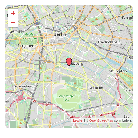
+
−
Leaflet
| ©
OpenStreetMap
contributors