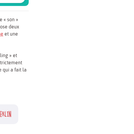
e « son »
opose deux
ne
et une
ling » et
strictement
 qui a fait la
BERLIN