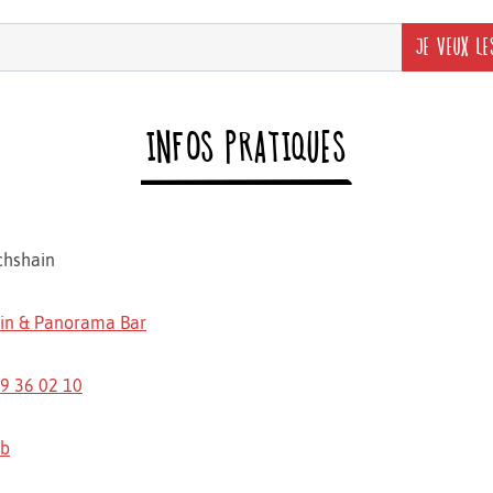
JE VEUX LE
INFOS PRATIQUES
chshain
in & Panorama Bar
29 36 02 10
eb