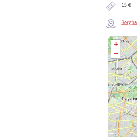
15 €
Bergha
+
−