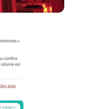
xtrémistes »
ui confère
e volume est
lles) avec
n voyage