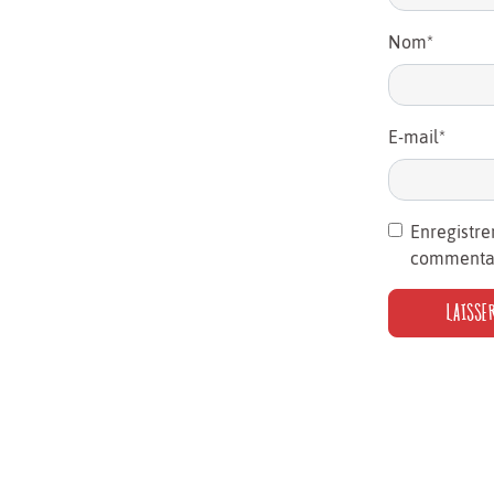
Nom
*
E-mail
*
Enregistre
commentai