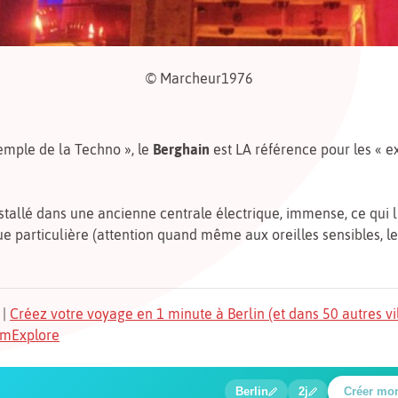
© Marcheur1976
emple de la Techno », le
Berghain
est LA référence pour les « e
stallé dans une ancienne centrale électrique, immense, ce qui l
e particulière (attention quand même aux oreilles sensibles, l
|
Créez votre voyage en 1 minute à Berlin (et dans 50 autres vi
TomExplore
1
2
3
4
5
6
🍲
🔍
🔍
🔍
🔍
🔍
Berlin
2j
Créer mo
Place Potsdamer