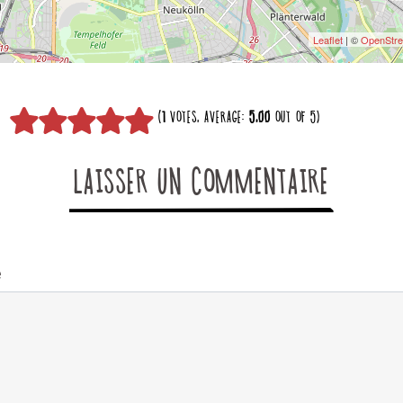
Leaflet
| ©
OpenStr
(
1
VOTES, AVERAGE:
5,00
OUT OF 5)
LAISSER UN COMMENTAIRE
e