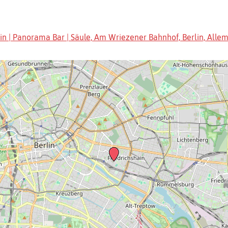
in | Panorama Bar | Säule, Am Wriezener Bahnhof, Berlin, Alle