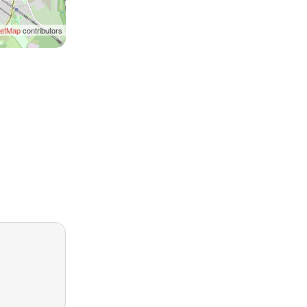
eetMap
contributors