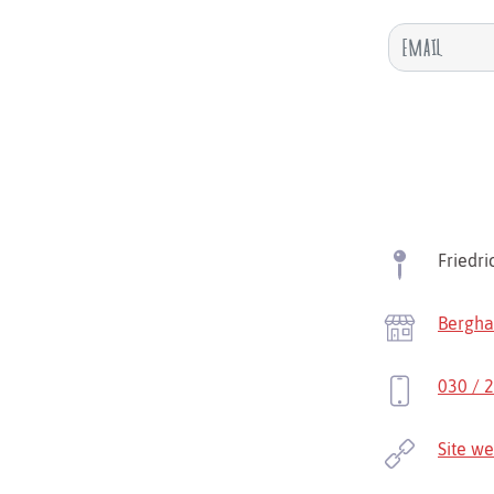
Friedri
Bergha
030 / 
Site w