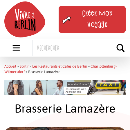
Skip
to
Créer mon
content
voyage
Accueil
»
Sortir
»
Les Restaurants et Cafés de Berlin
»
Charlottenburg-
Wilmersdorf
»
Brasserie Lamazère
Brasserie Lamazère