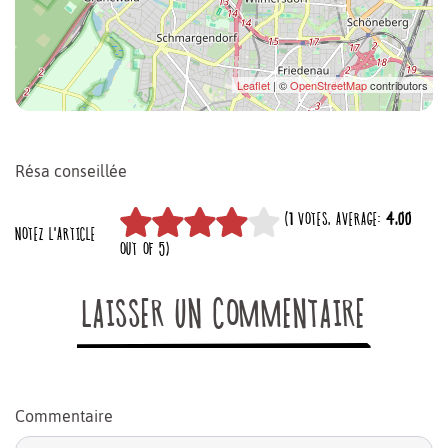
Leaflet
| ©
OpenStreetMap
contributors
Résa conseillée
(
1
VOTES, AVERAGE:
4,00
NOTEZ L'ARTICLE
OUT OF 5)
LAISSER UN COMMENTAIRE
Commentaire