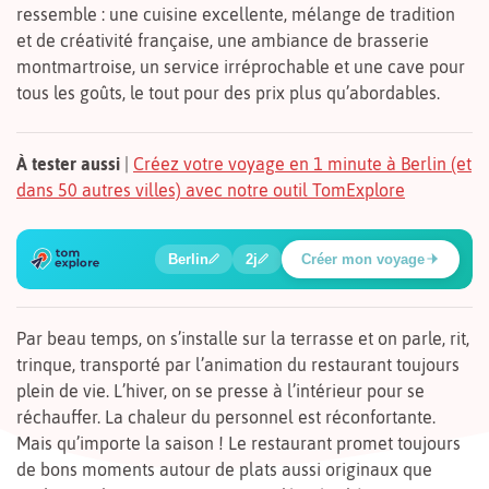
ressemble : une cuisine excellente, mélange de tradition
et de créativité française, une ambiance de brasserie
montmartroise, un service irréprochable et une cave pour
tous les goûts, le tout pour des prix plus qu’abordables.
À tester aussi
|
Créez votre voyage en 1 minute à Berlin (et
dans 50 autres villes) avec notre outil TomExplore
6
1
2
3
4
5
🔍
🍲
🔍
🔍
🔍
🔍
Berlin
2j
Créer mon voyage
Place Potsdamer
Par beau temps, on s’installe sur la terrasse et on parle, rit,
trinque, transporté par l’animation du restaurant toujours
plein de vie. L’hiver, on se presse à l’intérieur pour se
réchauffer. La chaleur du personnel est réconfortante.
Mais qu’importe la saison ! Le restaurant promet toujours
de bons moments autour de plats aussi originaux que