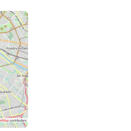
eetMap
contributors