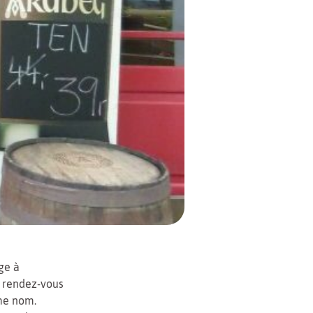
oge à
, rendez-vous
me nom.