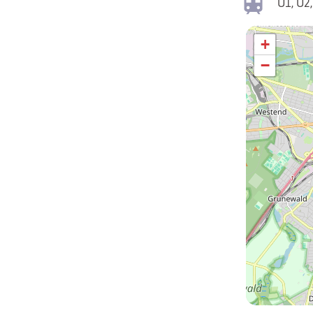
U1, U2,
+
−