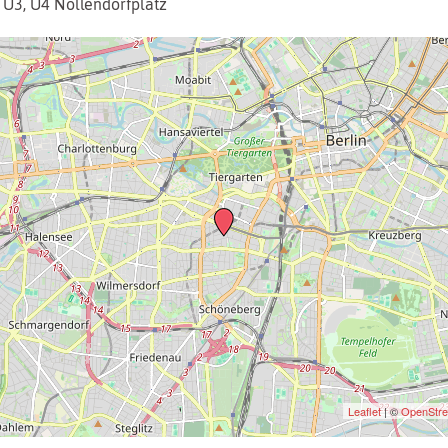
 U3, U4
Nollendorfplatz
Leaflet
| ©
OpenStr