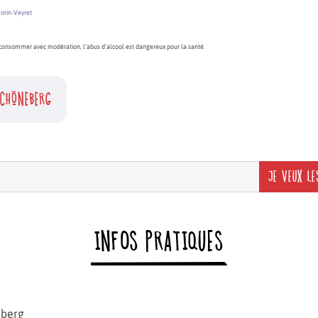
Morin-Veyret
consommer avec modération, l’abus d’alcool est dangereux pour la santé.
CHÖNEBERG
JE VEUX LE
INFOS PRATIQUES
berg