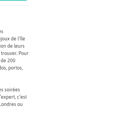
ès
ijoux de l’île
ion de leurs
 trouver. Pour
 de 200
os, portos,
es soirées
expert, c’est
Londres ou