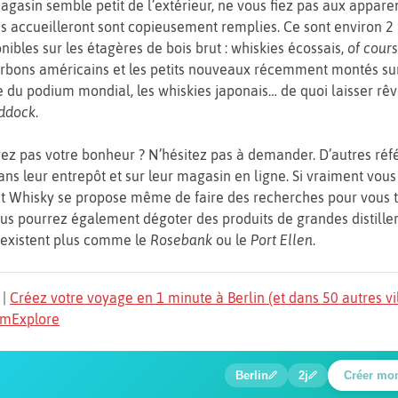
agasin semble petit de l’extérieur, ne vous fiez pas aux apparen
us accueilleront sont copieusement remplies. Ce sont environ 2
onibles sur les étagères de bois brut : whiskies écossais,
of cour
urbons américains et les petits nouveaux récemment montés sur
du podium mondial, les whiskies japonais… de quoi laisser rêv
ddock
.
ez pas votre bonheur ? N’hésitez pas à demander. D’autres réf
ans leur entrepôt et sur leur magasin en ligne. Si vraiment vous 
st Whisky se propose même de faire des recherches pour vous t
ous pourrez également dégoter des produits de grandes distiller
’existent plus comme le
Rosebank
ou le
Port Ellen
.
|
Créez votre voyage en 1 minute à Berlin (et dans 50 autres vi
TomExplore
1
2
3
4
5
6
🍲
🔍
🔍
🔍
🔍
🔍
Berlin
2j
Créer mo
Place Potsdamer