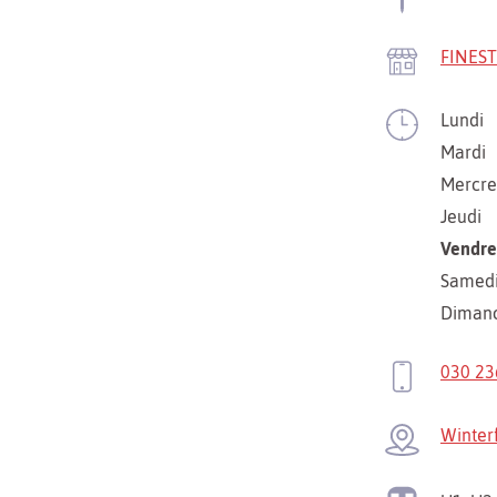
FINES
Lundi
Mardi
Mercre
Jeudi
Vendre
Samed
Diman
030 23
Winter