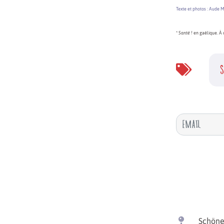
Texte et photos : Aude 
*
Santé !
en gaélique. À 
S
Schöne