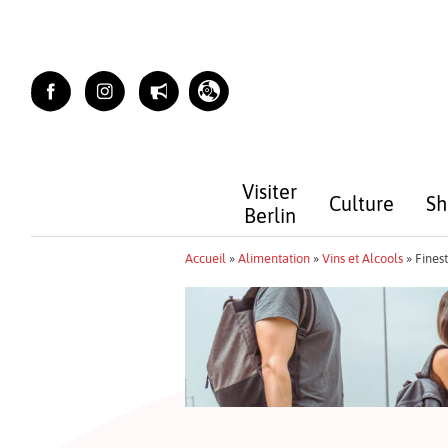
Skip
to
content
Visiter
Culture
Sh
Berlin
Accueil
»
Alimentation
»
Vins et Alcools
»
Fines