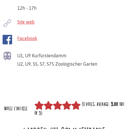
12h - 17h
Site web
Facebook
U1, U9
Kurfürstendamm
U2, U9, S5, S7, S75
Zoologischer Garten
(
1
VOTES, AVERAGE:
5,00
OUT
NOTEZ L'ARTICLE
OF 5)