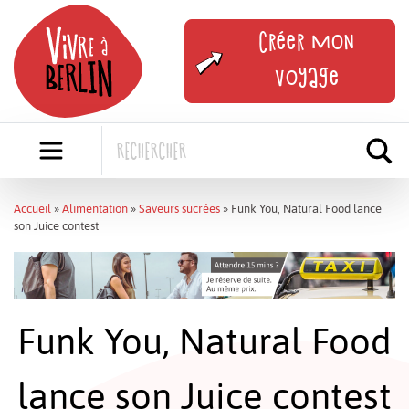
Skip
to
Créer mon
content
voyage
Accueil
»
Alimentation
»
Saveurs sucrées
»
Funk You, Natural Food lance
son Juice contest
Funk You, Natural Food
lance son Juice contest