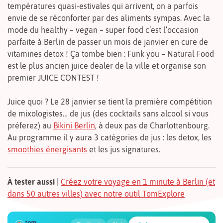
températures quasi-estivales qui arrivent, on a parfois
envie de se réconforter par des aliments sympas. Avec la
mode du healthy – vegan – super food c’est l’occasion
parfaite à Berlin de passer un mois de janvier en cure de
vitamines detox ! Ça tombe bien : Funk you – Natural Food
est le plus ancien juice dealer de la ville et organise son
premier JUICE CONTEST !
Juice quoi ? Le 28 janvier se tient la première compétition
de mixologistes… de jus (des cocktails sans alcool si vous
préferez) au
Bikini Berlin
, à deux pas de Charlottenbourg.
Au programme il y aura 3 catégories de jus : les detox, les
smoothies énergisants
et les jus signatures.
À tester aussi
|
Créez votre voyage en 1 minute à Berlin (et
dans 50 autres villes) avec notre outil TomExplore
1
2
3
4
5
🍲
🔍
🔍
🔍
🔍