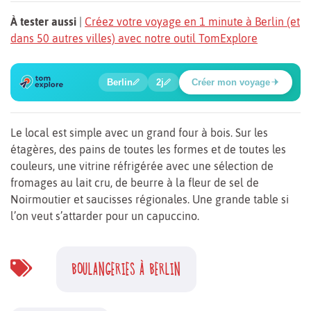
À tester aussi
|
Créez votre voyage en 1 minute à Berlin (et
dans 50 autres villes) avec notre outil TomExplore
6
1
2
3
4
5
🔍
🍲
🔍
🔍
🔍
🔍
Berlin
2j
Créer mon voyage
Place Potsdamer
Le local est simple avec un grand four à bois. Sur les
étagères, des pains de toutes les formes et de toutes les
couleurs, une vitrine réfrigérée avec une sélection de
fromages au lait cru, de beurre à la fleur de sel de
Noirmoutier et saucisses régionales. Une grande table si
l’on veut s’attarder pour un capuccino.
BOULANGERIES À BERLIN