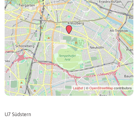
Leaflet
| ©
OpenStreetMap
contributors
U7 Südstern