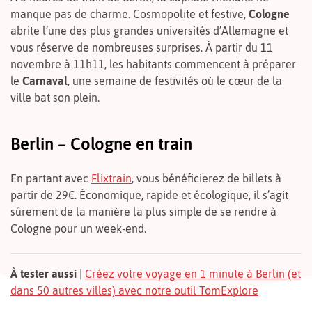
manque pas de charme. Cosmopolite et festive,
Cologne
abrite l’une des plus grandes universités d’Allemagne et
vous réserve de nombreuses surprises. À partir du 11
novembre à 11h11, les habitants commencent à préparer
le
Carnaval
, une semaine de festivités où le cœur de la
ville bat son plein.
Berlin – Cologne en train
En partant avec
Flixtrain
, vous bénéficierez de billets à
partir de 29€. Économique, rapide et écologique, il s’agit
sûrement de la manière la plus simple de se rendre à
Cologne pour un week-end.
À tester aussi
|
Créez votre voyage en 1 minute à Berlin (et
dans 50 autres villes) avec notre outil TomExplore
1
2
3
4
5
6