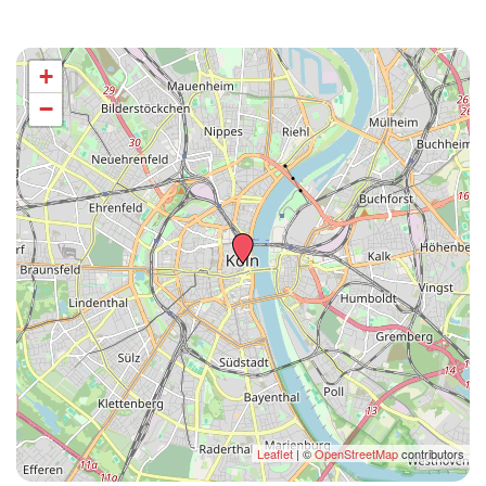
+
−
Leaflet
| ©
OpenStreetMap
contributors