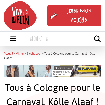
Skip
to
Créer mon
content
voyage
Accueil
»
Visiter
»
S'échapper
»
Tous à Cologne pour le Carnaval, Kölle
Alaaf !
Tous à Cologne pour le
Carnaval, Kölle Alaaf !