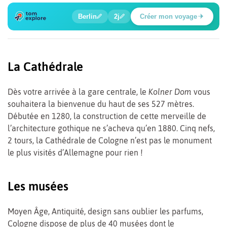
🍲
🔍
🔍
🔍
🔍
🔍
Berlin
2j
Créer mon voyage
Place Potsdamer
La Cathédrale
Dès votre arrivée à la gare centrale, le
Kolner Dom
vous
souhaitera la bienvenue du haut de ses 527 mètres.
Débutée en 1280, la construction de cette merveille de
l’architecture gothique ne s’acheva qu’en 1880. Cinq nefs,
2 tours, la Cathédrale de Cologne n’est pas le monument
le plus visités d’Allemagne pour rien !
Les musées
Moyen Âge, Antiquité, design sans oublier les parfums,
Cologne dispose de plus de 40 musées dont le