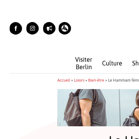
Skip
to
content
Visiter
Culture
Sh
Berlin
Accueil
»
Loisirs
»
Bien-être
»
Le Hammam fémin