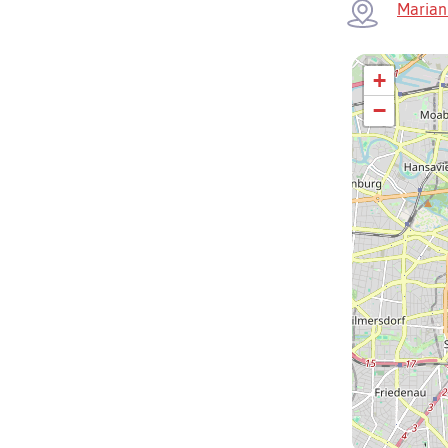
Marian
+
−