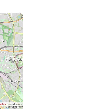
eetMap
contributors