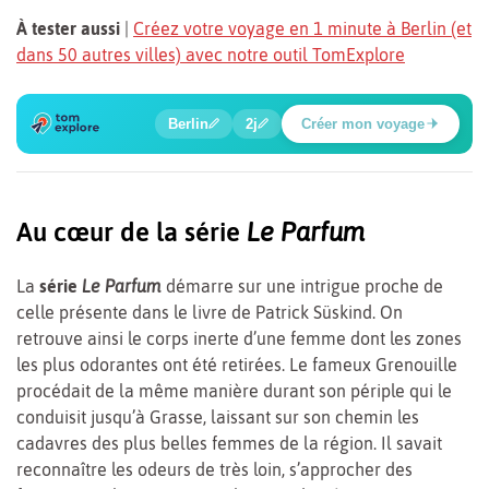
À tester aussi
|
Créez votre voyage en 1 minute à Berlin (et
dans 50 autres villes) avec notre outil TomExplore
6
1
2
3
4
5
🔍
🍲
🔍
🔍
🔍
🔍
Berlin
2j
Créer mon voyage
Place Potsdamer
Au cœur de la série
Le Parfum
La
série
Le Parfum
démarre sur une intrigue proche de
celle présente dans le livre de Patrick Süskind. On
retrouve ainsi le corps inerte d’une femme dont les zones
les plus odorantes ont été retirées. Le fameux Grenouille
procédait de la même manière durant son périple qui le
conduisit jusqu’à Grasse, laissant sur son chemin les
cadavres des plus belles femmes de la région. Il savait
reconnaître les odeurs de très loin, s’approcher des