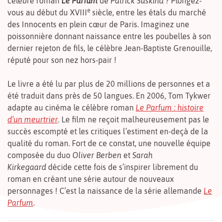
célèbre roman
Le Parfum
de
Patrick Süskind
? Plongez-
e
vous au début du XVIII
siècle, entre les étals du marché
des Innocents en plein cœur de Paris. Imaginez une
poissonnière donnant naissance entre les poubelles à son
dernier rejeton de fils, le célèbre Jean-Baptiste Grenouille,
réputé pour son nez hors-pair !
Le livre a été lu par plus de 20 millions de personnes et a
été traduit dans près de 50 langues. En 2006, Tom Tykwer
adapte au cinéma le célèbre roman
Le Parfum : histoire
d’un meurtrier
. Le film ne reçoit malheureusement pas le
succès escompté et les critiques l’estiment en-deçà de la
qualité du roman. Fort de ce constat, une nouvelle équipe
composée du duo
Oliver Berben
et
Sarah
Kirkegaard
décide cette fois de s’inspirer librement du
roman en créant une série autour de nouveaux
personnages ! C’est la naissance de la série allemande
Le
Parfum
.