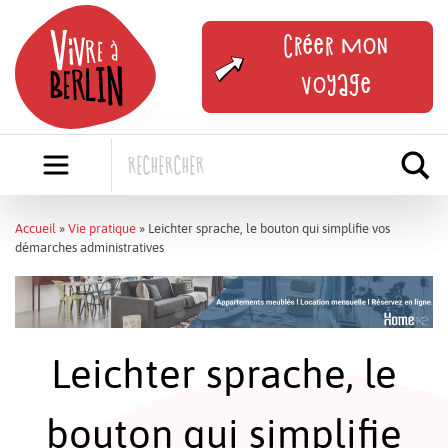
Skip
to
Créer mon
content
voyage
Accueil
»
Vie pratique
»
Leichter sprache, le bouton qui simplifie vos
démarches administratives
Leichter sprache, le
bouton qui simplifie