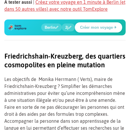
À tester aussi
|
Créez votre voyage en 1 minute à Berlin (et
dans 50 autres villes) avec notre outil TomExplore
1
2
3
4
5
🍲
🔍
🔍
🔍
🔍
Berlin
2j
Créer mon voyage
Poste de contrôle Charlie
Friedrichshain-Kreuzberg, des quartiers
cosmopolites en pleine mutation
Les objectifs de Monika Herrmann ( Verts), maire de
Friedrichshain-Kreuzberg ? Simplifier les démarches
administratives pour éviter qu’une incompréhension mène
à une situation illégale et/ou peut-être à une amende.
Faire en sorte de ne pas décourager les personnes qui ont
droit à des aides par des formules trop complexes.
Accompagner la personne dans son apprentissage de la
langue en lui permettant d’effectuer ses recherches sur le