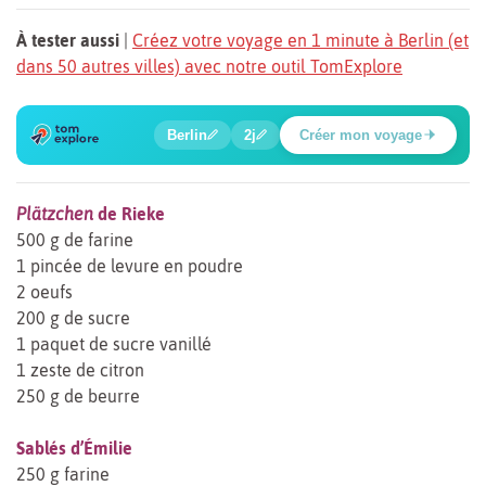
À tester aussi
|
Créez votre voyage en 1 minute à Berlin (et
dans 50 autres villes) avec notre outil TomExplore
1
2
3
4
5
6
🍲
🔍
🔍
🔍
🔍
🔍
Berlin
2j
Créer mon voyage
Place Potsdamer
Plätzchen
de Rieke
500 g de farine
1 pincée de levure en poudre
2 oeufs
200 g de sucre
1 paquet de sucre vanillé
1 zeste de citron
250 g de beurre
Sablés d’Émilie
250 g farine