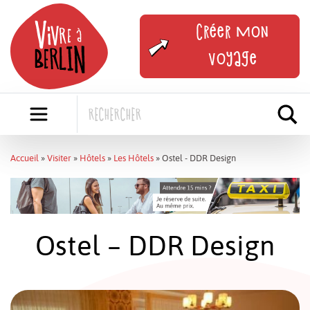
Skip
to
Créer mon
content
voyage
Accueil
»
Visiter
»
Hôtels
»
Les Hôtels
»
Ostel - DDR Design
Ostel – DDR Design