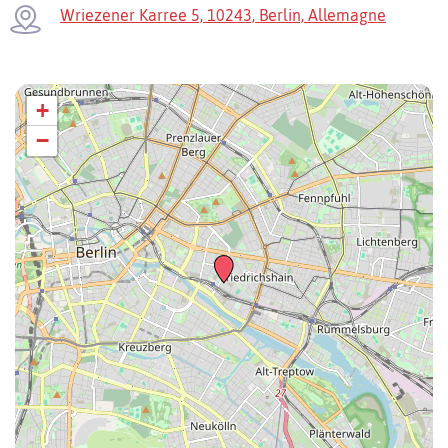
Wriezener Karree 5, 10243, Berlin, Allemagne
+
−