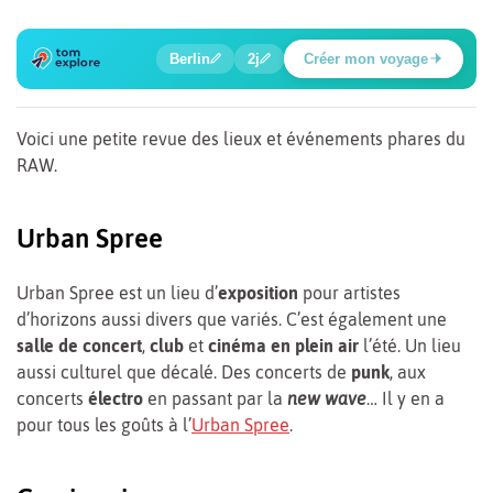
1
2
3
4
5
6
🍲
🔍
🔍
🔍
🔍
🔍
Berlin
2j
Créer mon voyage
Place Potsdamer
Voici une petite revue des lieux et événements phares du
RAW.
Urban Spree
Urban Spree est un lieu d’
exposition
pour artistes
d’horizons aussi divers que variés. C’est également une
salle de concert
,
club
et
cinéma en plein air
l’été. Un lieu
aussi culturel que décalé. Des concerts de
punk
, aux
concerts
électro
en passant par la
new wave
… Il y en a
pour tous les goûts à l’
Urban Spree
.