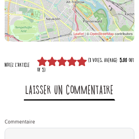
Leaflet
| ©
OpenStreetMap
contributors
(
1
VOTES, AVERAGE:
5,00
OUT
NOTEZ L'ARTICLE
OF 5)
LAISSER UN COMMENTAIRE
Commentaire