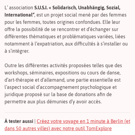
L’ association
S.U.S.I. « Solidarisch, Unabhängig, Sozial,
International“
, est un projet social mené par des femmes
pour les femmes, toutes origines confondues. Elle leur
offre la possibilité de se rencontrer et d’échanger sur
différentes thématiques et problématiques variées, liées
notamment à l’expatriation, aux difficultés à s’installer ou
à s’intégrer.
Outre les différentes activités proposées telles que des
workshops, séminaires, expositions ou cours de danse,
d’art-thérapie et d’allemand, une partie essentielle est
l’aspect social d’accompagnement psychologique et
juridique proposé sur la base de donations afin de
permettre aux plus démunies d’y avoir accès.
À tester aussi
|
Créez votre voyage en 1 minute à Berlin (et
dans 50 autres villes) avec notre outil TomExplore
6
1
2
3
4
5