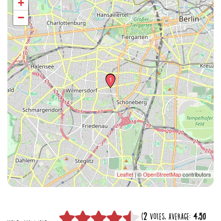
+
−
2
1
Leaflet
| ©
OpenStreetMap
contributors
(
2
VOTES, AVERAGE:
4,50