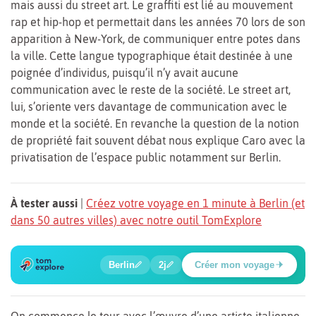
mais aussi du street art. Le graffiti est lié au mouvement
rap et hip-hop et permettait dans les années 70 lors de son
apparition à New-York, de communiquer entre potes dans
la ville. Cette langue typographique était destinée à une
poignée d’individus, puisqu’il n’y avait aucune
communication avec le reste de la société. Le street art,
lui, s’oriente vers davantage de communication avec le
monde et la société. En revanche la question de la notion
de propriété fait souvent débat nous explique Caro avec la
privatisation de l’espace public notamment sur Berlin.
À tester aussi
|
Créez votre voyage en 1 minute à Berlin (et
dans 50 autres villes) avec notre outil TomExplore
1
2
3
4
5
6
🍲
🔍
🔍
🔍
🔍
🔍
Berlin
2j
Créer mon voyage
Place Potsdamer
On commence le tour avec l’œuvre d’une artiste italienne