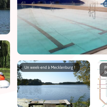
tit
r
Berlin s’offre des baignades en extérieur sous une bulle. C’est
Wedding avec la couverture gonflable de la piscine d’été du 
Un week-end à Mecklenburg !
P
B
rte
our