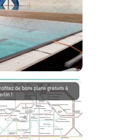
 désormais possible dans le quartier de
Kombibad. Surmontée du plus […]
rofitez de bons plans gratuits à
erlin !