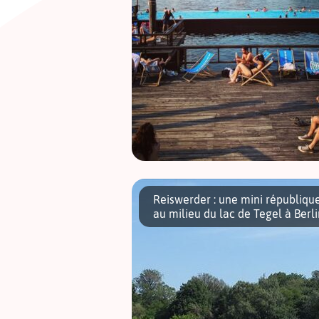
Le Badeschiff, implanté sur la rive sud de 
Spree, est un lieu hypissime par excellenc
Reiswerder : une mini républiqu
C’est une piscine géante flottant sur la
au milieu du lac de Tegel à Berli
rivière, découpée dans la coque d’un […]