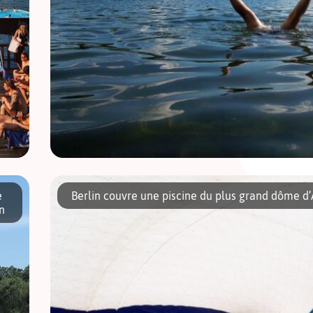
la
Les lacs et plages à Berlin sont pour la plupart d’une propreté é
e !
capitale à faire une pause bien méritée au cœur de […]
e
Berlin couvre une piscine du plus grand dôme d
n