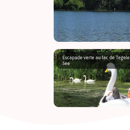
Reiswerder : l’histoire particulière d’un pe
bout d’île, au coeur de Berlin, devenue
Escapade verte au lac de Tegele
colonie écologiste. Un havre de simplicité
See
sur le lac de Tegel, où Dame Nature est
reine et […]
La saison des lacs est officiellement ouve
et ça tombe bien puisque Berlin regorge
littéralement de lacs et d’espaces verts p