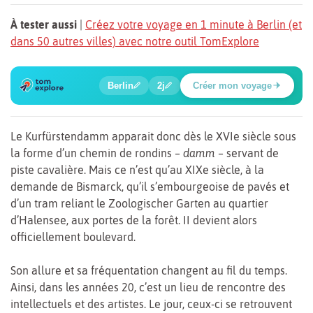
À tester aussi
|
Créez votre voyage en 1 minute à Berlin (et
dans 50 autres villes) avec notre outil TomExplore
1
2
3
4
5
6
🍲
🔍
🔍
🔍
🔍
🔍
Berlin
2j
Créer mon voyage
Place Potsdamer
Le Kurfürstendamm apparait donc dès le XVIe siècle sous
la forme d’un chemin de rondins –
damm
– servant de
piste cavalière. Mais ce n’est qu’au XIXe siècle, à la
demande de Bismarck, qu’il s’embourgeoise de pavés et
d’un tram reliant le Zoologischer Garten au quartier
d’Halensee, aux portes de la forêt. II devient alors
officiellement boulevard.
Son allure et sa fréquentation changent au fil du temps.
Ainsi, dans les années 20, c’est un lieu de rencontre des
intellectuels et des artistes. Le jour, ceux-ci se retrouvent