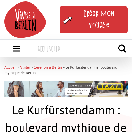
Skip
to
Créer mon
content
voyage
Accueil
»
Visiter
»
1ère fois à Berlin
»
Le Kurfürstendamm : boulevard
mythique de Berlin
Le Kurfürstendamm :
boulevard mythique de