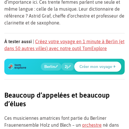
d’importance ici. Ces trente femmes parlent une seule et
même langue : celle de la musique. Leur dictionnaire de
référence ? Astrid Graf, cheffe d’orchestre et professeur de
clarinette et de saxophone.
À tester aussi
|
Créez votre voyage en 1 minute à Berlin (et
dans 50 autres villes) avec notre outil TomExplore
6
1
2
3
4
5
🔍
🍲
🔍
🔍
🔍
🔍
Berlin
2j
Créer mon voyage
Place Potsdamer
Beaucoup d’appelées et beaucoup
d’élues
Ces musiciennes amatrices font partie du Berliner
Frauenensemble Holz und Blech – un
orchestre
né dans