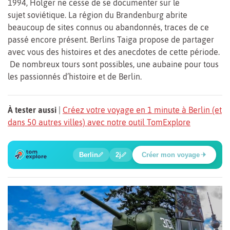
1994, Holger ne cesse de se documenter sur le
sujet soviétique. La région du Brandenburg abrite
beaucoup de sites connus ou abandonnés, traces de ce
passé encore présent. Berlins Taiga propose de partager
avec vous des histoires et des anecdotes de cette période.
De nombreux tours sont possibles, une aubaine pour tous
les passionnés d’histoire et de Berlin.
À tester aussi
|
Créez votre voyage en 1 minute à Berlin (et
dans 50 autres villes) avec notre outil TomExplore
6
1
2
3
4
5
🔍
🍲
🔍
🔍
🔍
🔍
Berlin
2j
Créer mon voyage
Place Potsdamer