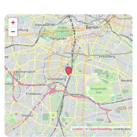
+
−
Leaflet
| ©
OpenStreetMap
contributors