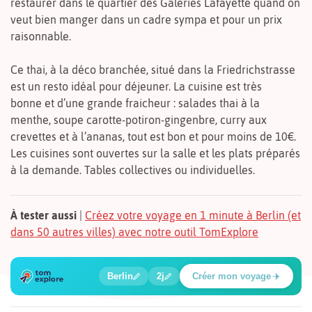
restaurer dans le quartier des Galeries Lafayette quand on
veut bien manger dans un cadre sympa et pour un prix
raisonnable.
Ce thai, à la déco branchée, situé dans la Friedrichstrasse
est un resto idéal pour déjeuner. La cuisine est très
bonne et d’une grande fraicheur : salades thai à la
menthe, soupe carotte-potiron-gingenbre, curry aux
crevettes et à l’ananas, tout est bon et pour moins de 10€.
Les cuisines sont ouvertes sur la salle et les plats préparés
à la demande. Tables collectives ou individuelles.
À tester aussi
|
Créez votre voyage en 1 minute à Berlin (et
dans 50 autres villes) avec notre outil TomExplore
1
2
3
4
5
6
🍲
🔍
🔍
🔍
🔍
🔍
Berlin
2j
Créer mon voyage
Place Potsdamer